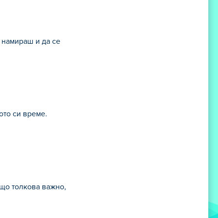
 намираш и да се
ото си време.
ъщо толкова важно,