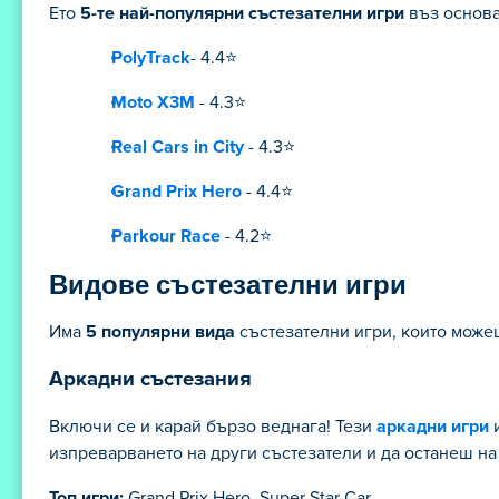
Ето
5-те най-популярни състезателни игри
въз основа 
PolyTrack
- 4.4⭐
Moto X3M
- 4.3⭐
Real Cars in City
- 4.3⭐
Grand Prix Hero
- 4.4⭐
Parkour Race
- 4.2⭐
Видове състезателни игри
Има
5 популярни вида
състезателни игри, които можеш
Аркадни състезания
Включи се и карай бързо веднага! Тези
аркадни игри
и
изпреварването на други състезатели и да останеш на 
Топ игри:
Grand Prix Hero, Super Star Car