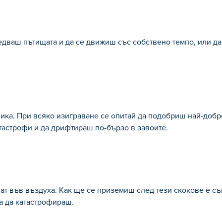
едваш пътищата и да се движиш със собствено темпо, или да
ника. При всяко изиграване се опитай да подобриш най-добр
тастрофи и да дрифтираш по-бързо в завоите.
лват във въздуха. Как ще се приземиш след тези скокове е с
ра да катастрофираш.