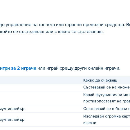
до управление на топчета или странни превозни средства. Вс
 който се състезаваш или с какво се състезаваш.
игри за 2 играчи
или играй срещу други онлайн играчи.
Какво да очакваш
Състезавай се на множе
Карай футуристични мот
противопоставят на гра
мултиплейър
Състезавай се в бързи о
Изследвай огромна карта
мултиплейър
играчи