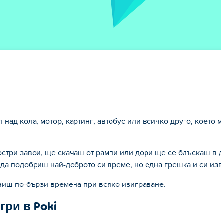
над кола, мотор, картинг, автобус или всичко друго, което м
стри завои, ще скачаш от рампи или дори ще се блъскаш в д
да подобриш най-доброто си време, но една грешка и си изв
ниш по-бързи времена при всяко изиграване.
ри в Poki