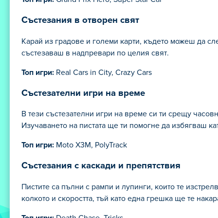
Състезания в отворен свят
Карай из градове и големи карти, където можеш да сл
състезаваш в надпревари по целия свят.
Топ игри:
Real Cars in City, Crazy Cars
Състезателни игри на време
В тези състезателни игри на време си ти срещу часов
Изучаването на пистата ще ти помогне да избягваш ка
Топ игри:
Moto X3M, PolyTrack
Състезания с каскади и препятствия
Пистите са пълни с рампи и лупинги, които те изстре
колкото и скоростта, тъй като една грешка ще те нака
Топ игри:
Death Chase, Tricks