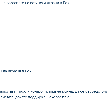
на гласовете на истински играчи в Poki.
 да играеш в Poki.
зползват прости контроли, така че можеш да се съсредоточ
пистата, докато поддържаш скоростта си.