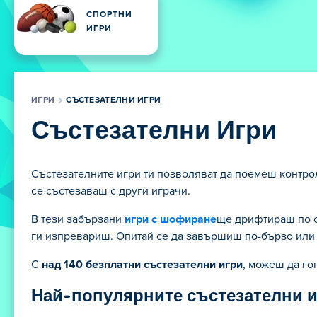
СПОРТНИ
ИГРИ
ИГРИ
СЪСТЕЗАТЕЛНИ ИГРИ
Състезателни Игри
Състезателните игри ти позволяват да поемеш контрол 
се състезаваш с други играчи.
В тези забързани
игри с шофиране
ще дрифтираш по о
ги изпревариш. Опитай се да завършиш по-бързо или 
С
над 140 безплатни състезателни игри
, можеш да го
Най-популярните състезателни иг