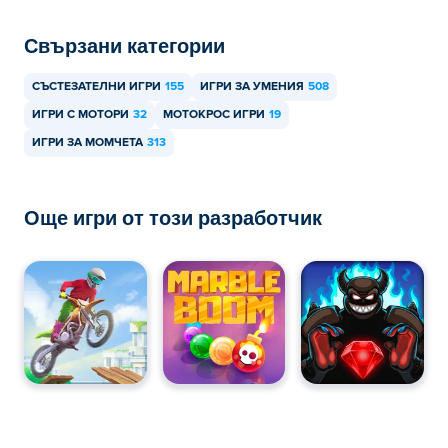
Свързани категории
СЪСТЕЗАТЕЛНИ ИГРИ
155
ИГРИ ЗА УМЕНИЯ
508
ИГРИ С МОТОРИ
32
МОТОКРОС ИГРИ
19
ИГРИ ЗА МОМЧЕТА
313
Още игри от този разработчик