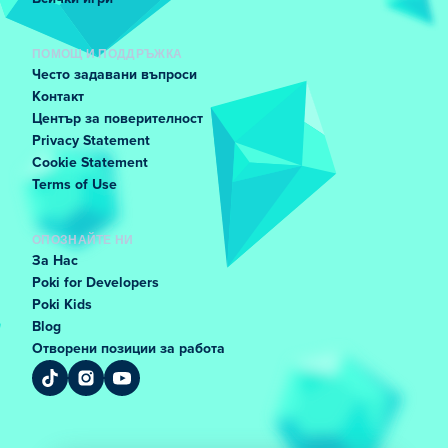
ПОМОЩ И ПОДДРЪЖКА
Често задавани въпроси
Контакт
Център за поверителност
Privacy Statement
Cookie Statement
Terms of Use
ОПОЗНАЙТЕ НИ
За Нас
Poki for Developers
Poki Kids
Blog
Отворени позиции за работа