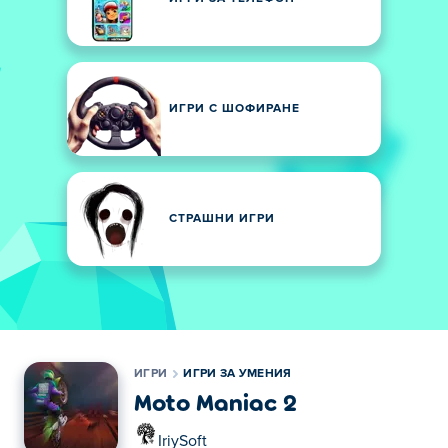
ИГРИ С ШОФИРАНЕ
СТРАШНИ ИГРИ
ИГРИ
ИГРИ ЗА УМЕНИЯ
Moto Maniac 2
IriySoft