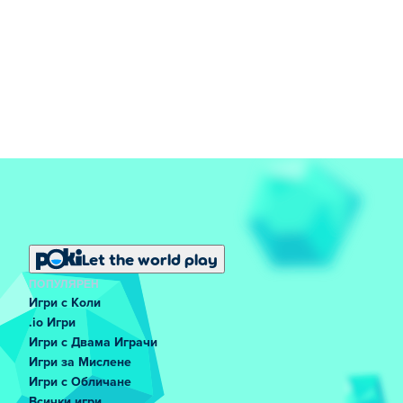
Let the world play
ПОПУЛЯРЕН
Игри с Коли
.io Игри
Игри с Двама Играчи
Игри за Мислене
Игри с Обличане
Всички игри