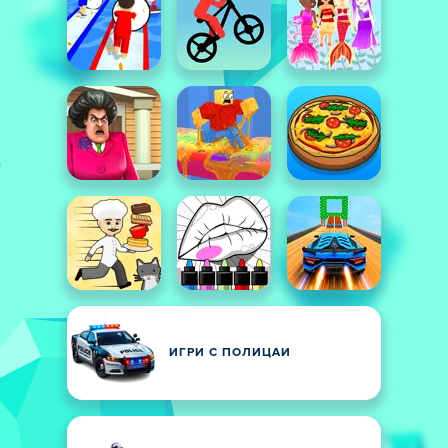
ИГРИ С ПОЛИЦАИ