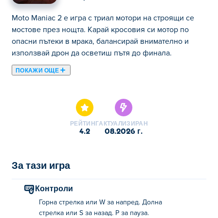
Moto Maniac 2 е игра с триал мотори на строящи се
мостове през нощта. Карай кросовия си мотор по
опасни пътеки в мрака, балансирай внимателно и
използвай дрон да осветиш пътя до финала.
ПОКАЖИ ОЩЕ
Тук можете да играете Moto Maniac 2. Moto Maniac 2 е
една от нашите избрани Игри за Умения.
РЕЙТИНГ
АКТУАЛИЗИРАН
4.2
08.2026 г.
За тази игра
Контроли
Горна стрелка или W за напред. Долна
стрелка или S за назад. P за пауза.