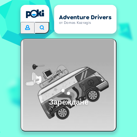
Adventure Drivers
от Domas Kazragis
Зареждане