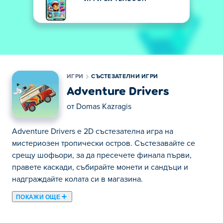
ИГРИ
СЪСТЕЗАТЕЛНИ ИГРИ
Adventure Drivers
от
Domas Kazragis
Adventure Drivers е 2D състезателна игра на
мистериозен тропически остров. Състезавайте се
срещу шофьори, за да пресечете финала първи,
правете каскади, събирайте монети и сандъци и
надграждайте колата си в магазина.
ПОКАЖИ ОЩЕ
Тук можете да играете Adventure Drivers. Adventure
Drivers е една от нашите избрани Състезателни Игри.