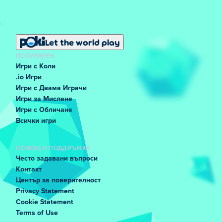
Let the world play
ПОПУЛЯРЕН
Игри с Коли
.io Игри
Игри с Двама Играчи
Игри за Мислене
Игри с Обличане
Всички игри
ПОМОЩ И ПОДДРЪЖКА
Често задавани въпроси
Контакт
Център за поверителност
Privacy Statement
Cookie Statement
Terms of Use