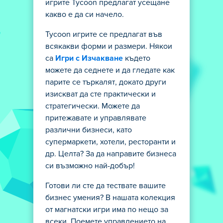
игрите Tycoon предлагат усещане
какво е да си начело.
Tycoon игрите се предлагат във
всякакви форми и размери. Някои
са
Игри с Изчакване
където
можете да седнете и да гледате как
парите се търкалят, докато други
изискват да сте практически и
стратегически. Можете да
притежавате и управлявате
различни бизнеси, като
супермаркети, хотели, ресторанти и
др. Целта? За да направите бизнеса
си възможно най-добър!
Готови ли сте да тествате вашите
бизнес умения? В нашата колекция
от магнатски игри има по нещо за
всеки. Поемете управлението на