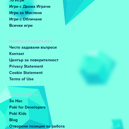
.io Игри
Игри с Двама Играчи
Игри за Мислене
Игри с Обличане
Всички игри
ПОМОЩ И ПОДДРЪЖКА
Често задавани въпроси
Контакт
Център за поверителност
Privacy Statement
Cookie Statement
Terms of Use
ОПОЗНАЙТЕ НИ
За Нас
Poki for Developers
Poki Kids
Blog
Отворени позиции за работа