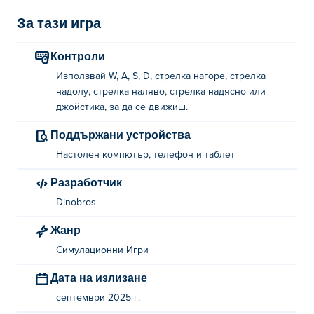
си, да наемете полезни асистенти и да разширите
ресторанта си. Готови ли сте да изградите най-добрия
За тази игра
Poké рай?
Контроли
Как се играе Порки Поке?
Използвай W, A, S, D, стрелка нагоре, стрелка
надолу, стрелка наляво, стрелка надясно или
Използвайте WASD, клавишите със стрелки или
джойстика, за да се движиш.
джойстика за движение.
Поддържани устройства
Кой е създал Порки Поке?
Настолен компютър, телефон и таблет
Porki Poké е създаден от Dinobros. Играйте другите им
Разработчик
игри на Poki (Поки):
My Kitten Home
,
My Super Tiny
Dinobros
Market
, goal-training,
Distraction Driver
и
Sticker Album
!
Жанр
Как мога да играя Porki Poké безплатно?
Симулационни Игри
Можете да играете Porki Poké безплатно на Poki.
Дата на излизане
Мога ли да играя Porki Poké на мобилни
септември 2025 г.
устройства и настолни компютри?