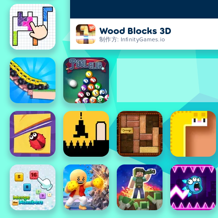
Wood Blocks 3D
制作方: InfinityGames.io