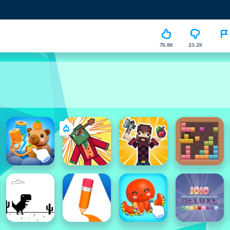
75.8K
23.2K