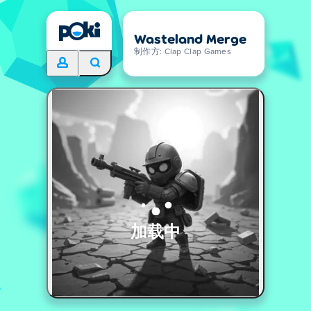
Wasteland Merge
制作方: Clap Clap Games
加载中