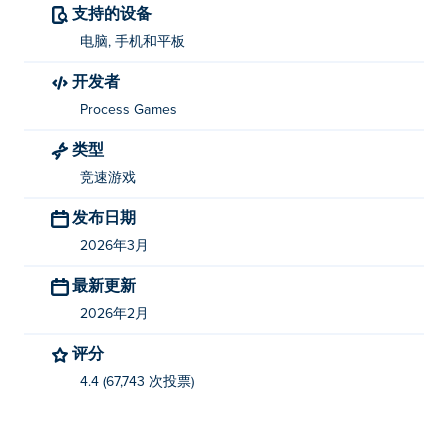
支持的设备
谁创造了改装车比赛？
电脑, 手机和平板
《改装赛车》由 Process Games 开发。这是他们在 Poki!
开发者
平台上的首款游戏。
Process Games
如何免费玩改装赛车游戏？
类型
竞速游戏
你可以在 Poki 上免费玩 Tuning Car Racing。
发布日期
我可以在手机和电脑上玩改装赛车游戏吗？
2026年3月
改装赛车游戏可以在电脑和移动设备（如手机和平板电
最新更新
脑）上玩。
2026年2月
评分
4.4 (67,743 次投票)