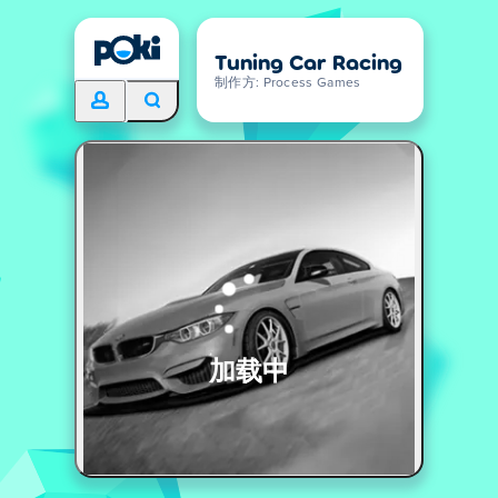
Tuning Car Racing
制作方: Process Games
加载中