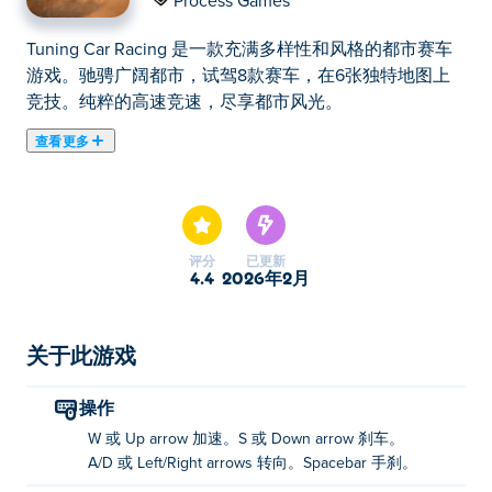
Process Games
Tuning Car Racing 是一款充满多样性和风格的都市赛车
游戏。驰骋广阔都市，试驾8款赛车，在6张独特地图上
竞技。纯粹的高速竞速，尽享都市风光。
查看更多
《改装赛车》是一款充满速度与激情的都市竞速游戏！探
索一座庞大的城市，试驾8款独具特色的赛车，在6张精
彩纷呈、各具特色的赛道上展开激烈角逐。穿梭于繁华的
街道，感受高速竞速的快感，挑战你的驾驶极限。准备好
评分
已更新
改装、竞速，称霸城市公路了吗？
4.4
2026年2月
如何玩改装赛车游戏？
关于此游戏
加速：按 W 键或向上箭头键
刹车：S 或向下箭头键
操作
W 或 Up arrow 加速。S 或 Down arrow 刹车。
旋转：A/D 或左右方向键
A/D 或 Left/Right arrows 转向。Spacebar 手刹。
手刹：空格键