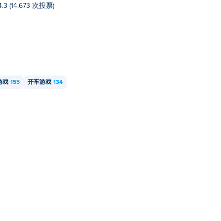
4.3 (14,673 次投票)
技协议》吗？
和平板电脑）上运行。
吗？
游戏
155
开车游戏
134
多人游戏，所以你可以和你的朋友在同一台电脑上玩！