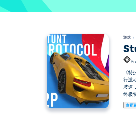
游戏
St
Pr
《特
行激
坡道
终极
查看
《特技协议》是一款高速特技竞速游戏，
比赛收集5颗星星，即可立即将你的赛车
道。踩下油门，收集星星，证明你能征服