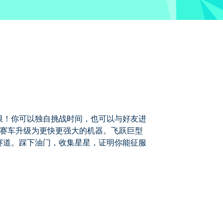
限！你可以独自挑战时间，也可以与好友进
的赛车升级为更快更强大的机器。飞跃巨型
赛道。踩下油门，收集星星，证明你能征服
好友进行激动人心的本地双人对战。每次
特技，征服充满障碍和精准跳跃的跑酷式赛