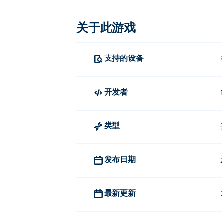
如何玩《特技协议》？
关于此游戏
玩家1
移动：WASD
支持的设备
休息：V
重生：R
开发者
玩家2
移动：方向键
类型
休息：L
重生：P
发布日期
谁制定了特技协议？
《特技协议》由 Process Games 开
最新更新
如何免费玩《特技协议》？