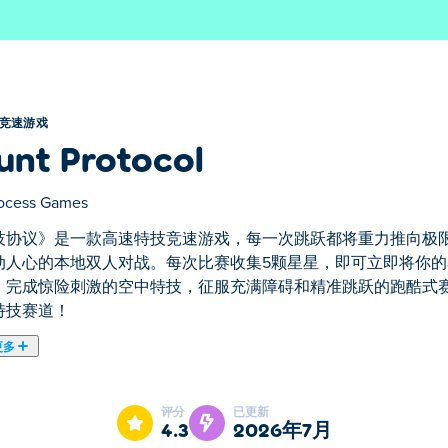
竞速游戏
unt Protocol
ocess Games
技协议》是一款高速特技竞速游戏，每一次跳跃都将重力推向极
动人心的本地双人对战。每次比赛收集5颗星星，即可立即将你
，完成惊险刺激的空中特技，征服充满障碍和精准跳跃的跑酷式
特技赛道！
更多
每一次跳跃都将重力推向极限！你可以独自挑战时间，也可以与
升级为更快更强大的机器。飞跃巨型坡道，完成惊险刺激的空中
评分
已更新
终极特技赛道！
4.3
2026年7月