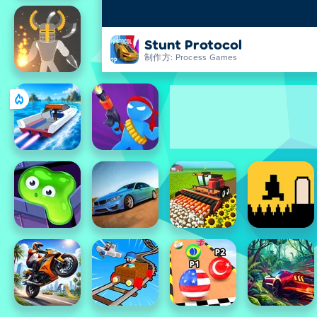
Stunt Protocol
制作方: Process Games