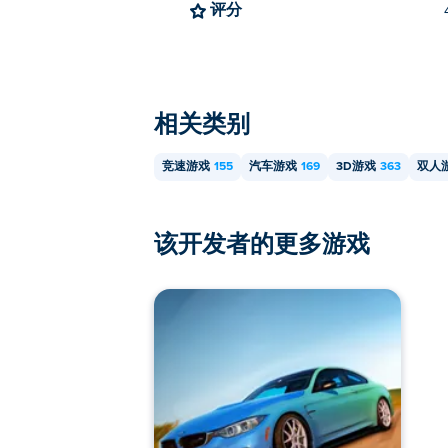
你可以在 Poki 上免费玩 Stunt Protocol。
评分
我可以在移动设备和电脑上玩《特
特技协议可以在电脑和移动设备（如手机
相关类别
我可以和朋友一起玩《特技协议》
竞速游戏
155
汽车游戏
169
3D游戏
363
双人
是的！ 《特技协议》是一款单人或本地
该开发者的更多游戏