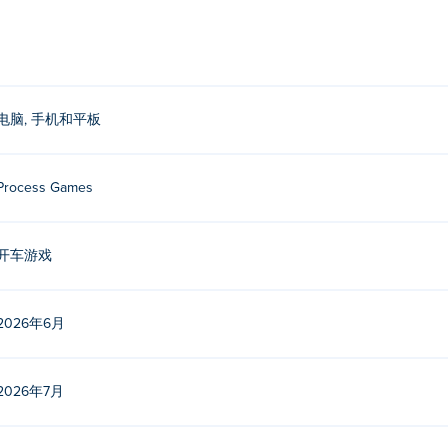
电脑, 手机和平板
Process Games
开车游戏
2026年6月
发。您还可以在以下平台畅玩他们的其他游戏： Poki (宝玩)：
Tuning C
2026年7月