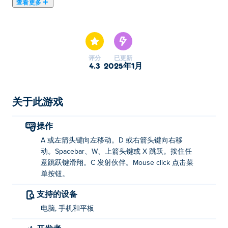
查看更多
《Tired to Fall: Winter》是一款迷人的益智平台游戏，您
将扮演一片秋叶，在寒冷黑暗的冬天踏上寻找答案的旅
程。这是一段漫长的旅程，需要爬上绿树，但您永远不会
孤单，因为您可以寻求红色和绿色小树叶朋友的帮助。您
评分
已更新
可以发射红色小伙伴，它们会从冰晶上弹起并形成梯子，
4.3
2025年1月
或者如果您发射绿色小伙伴，则可以创建半空中平台。您
能到达树顶，找出季节的秘密吗？
关于此游戏
如何玩《Tired to Fall: Winter》？
操作
使用鼠标单击菜单按钮。
A 或左箭头键向左移动。D 或右箭头键向右移
左移动：A 或左箭头键；
动。Spacebar、W、上箭头键或 X 跳跃。按住任
意跳跃键滑翔。C 发射伙伴。Mouse click 点击菜
向右移动：D 或右箭头键；
单按钮。
跳跃：空格键、W、向上箭头键或 X；
支持的设备
滑翔：按住任意一个跳跃按钮；
电脑, 手机和平板
发射伙伴：C；