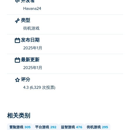
开发者
Havana24
谁创作了《Tired to Fall: Winter》？
类型
Tired to Fall: Winter 由 Havana24 制作。在 上玩他们的其
街机游戏
他游戏 Poki (宝玩)：
Break the Siesta
， hefty-shaman-
deluxe， jumpignons， klung， 和
Tired to Fall
！
发布日期
我如何免费玩 Tired to Fall: Winter？
2025年1月
最新更新
您可以在Poki 上免费玩《Tired to Fall: Winter》。
2025年1月
我可以在移动设备和桌面上玩《Tired to Fall:
评分
Winter》吗？
4.3 (6,329 次投票)
您可以在电脑和手机、平板电脑等移动设备上玩《Tired
to Fall: Winter》。
相关类别
冒险游戏
305
平台游戏
292
益智游戏
476
街机游戏
295