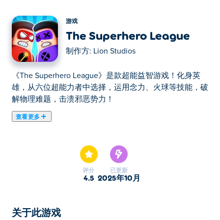
游戏
The Superhero League
制作方:
Lion Studios
《The Superhero League》是款超能益智游戏！化身英
雄，从六位超能力者中选择，运用念力、火球等技能，破
解物理难题，击溃邪恶势力！
查看更多
《超级英雄联盟》是一款射击游戏，你将施展超强超能
力，击倒危险的敌人！燃烧、冰冻、举起和爆炸，一路闯
过精心设计的关卡，考验你的英雄技能，从控制元素到运
用速度、风和冰。选择你最喜欢的英雄，以独特的风格解
评分
已更新
开谜题，让敌人知道超能力面前，枪械根本不是对手。准
4.5
2025年10月
备好拯救世界了吗？力量就在你的手中！
如何玩超级英雄联盟？
关于此游戏