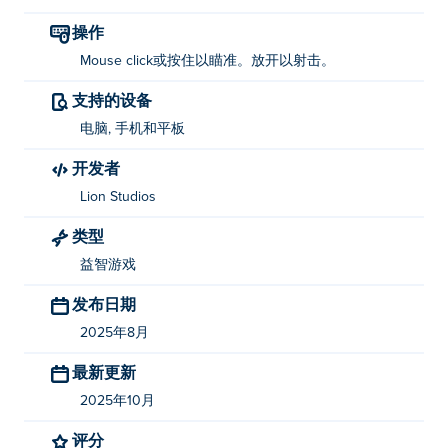
单击或按住即可瞄准，松开即可射击。
操作
谁创建了超级英雄联盟？
Mouse click或按住以瞄准。放开以射击。
支持的设备
超级英雄联盟由 Lion Studios 开发。在 Poki (宝玩)：
Sticker Book Puzzle
，
Family Tree!
，
Flick Goal
，
Mr
电脑, 手机和平板
Bullet
，
Love Balls
和
Happy Glass
！
开发者
我如何免费玩超级英雄联盟？
Lion Studios
类型
您可以在 Poki 上免费玩《超级英雄联盟》。
益智游戏
我可以在移动设备和台式机上玩《超级英雄联
盟》吗？
发布日期
2025年8月
您可以在计算机和手机、平板电脑等移动设备上玩超级英
雄联盟。
最新更新
2025年10月
评分