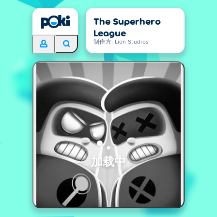
The Superhero
League
制作方: Lion Studios
加载中