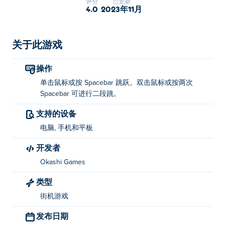
评分
已更新
久！如果怪物从屏幕底部抓住你，游戏就结束了！收集星
4.0
2023年11月
星并击中飞艇，以获得额外积分。你能获得最高分并进入
太空吗？
关于此游戏
如何玩滚跳？
操作
使用鼠标或空格键跳跃！
单击鼠标或按 Spacebar 跳跃。双击鼠标或按两次
双击或按空格键两次即可进行二段跳！
Spacebar 可进行二段跳。
谁创造了滚动跳跃？
支持的设备
电脑, 手机和平板
Rolling Jump 是由 Okashi Games 创建的。玩他们的其他
游戏 Poki (宝玩):
Karakuri
,
MicroWars
,
Nano War
和
Park
开发者
Out
Okashi Games
如何免费玩 Rolling Jump？
类型
街机游戏
您可以在 Poki 免费玩 Rolling Jump。
发布日期
我可以在移动设备和桌面设备上玩 Rolling