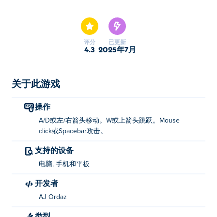
Nekopirate：Quest for Gold! 强势回归，带来更多寻宝乐
趣！扮演勇敢的猫海盗，踏上惊险刺激的平台冒险之旅，
探索金币、美味罐头和危险生物。跳跃、战斗、收集物
品，追逐独一无二的王冠。你能收集到所有金币，荣登海
评分
已更新
盗荣耀吗？
4.3
2025年7月
如何玩 Nekopirate：Quest for Gold!？
关于此游戏
移动：A/D或左右箭头键
跳跃：W 或向上箭头键
操作
A/D或左/右箭头移动。W或上箭头跳跃。Mouse
攻击：左键单击或空格键
click或Spacebar攻击。
谁创作了 Nekopirate：Quest for Gold!？
支持的设备
Nekopirate: Quest for Gold! 由 AJ Ordaz 创作。在 Poki
电脑, 手机和平板
(宝玩)：
A Pretty Odd Bunny
， nekopirate，
A Pretty
开发者
Odd Bunny: Roast it!
， cannon-blast，
Ranch UFO
，
La
AJ Ordaz
Petite Avril
， 和
Lidle Legend
！
类型