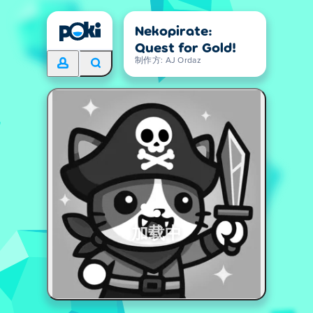
Nekopirate:
Quest for Gold!
制作方: AJ Ordaz
加载中