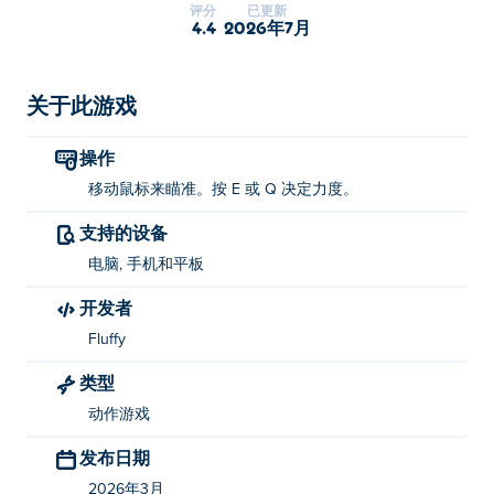
评分
已更新
为冰面上最后的幸存者。准备好击败对手，赢得胜利了
4.4
2026年7月
吗？
如何玩《淘汰企鹅》？
关于此游戏
移动光标瞄准。按 E 或 Q 键选择威力。
操作
谁创造了《击倒企鹅》？
移动鼠标来瞄准。按 E 或 Q 决定力度。
支持的设备
《Knockout Penguins》由 Fluffy 制作。这是他们在 Poki!
上的第一款游戏。
电脑, 手机和平板
开发者
如何免费玩《淘汰企鹅》？
Fluffy
你可以在 Poki 上免费玩 Knockout Penguins。
类型
我可以在手机和电脑上玩《Kockout
动作游戏
Penguins》吗？
发布日期
您可以在电脑和移动设备（如手机和平板电脑）上玩《击
2026年3月