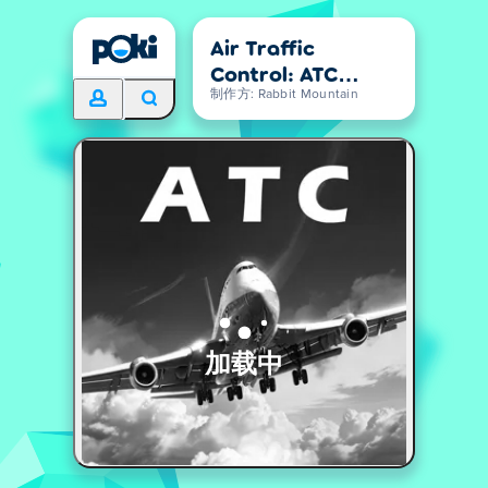
Air Traffic
Control: ATC
Game
制作方: Rabbit Mountain
加载中