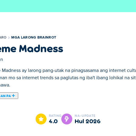
ARO
MGA LARONG BRAINROT
me Madness
in
Madness ay larong pang-utak na pinagsasama ang internet cultu
an mo sa internet trends sa paglutas ng iba't ibang lohikal na s
mawa.
NAN PA
laro kung saan ang mga character na brainrot ang pumalit sa
a kaswal na hamon, mula sa mga pagsubok na nakabatay sa kasa
RATING
NA-UPDATE
na nilalaman ng brainrot at meme. Handa nang tumawa, maglaro, 
4.0
Hul 2026