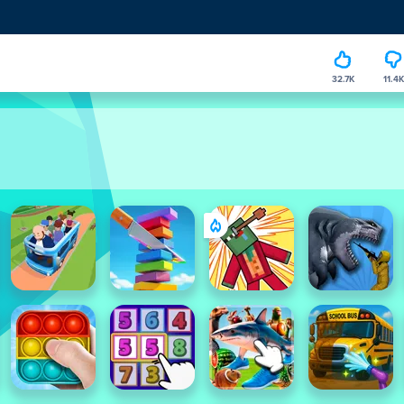
32.7K
11.4K