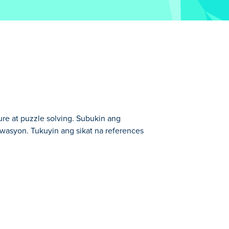
re at puzzle solving. Subukin ang
itwasyon. Tukuyin ang sikat na references
 isang koleksyon ng mga nakakatawang
nayan hanggang sa palamigin ang mga
at mag-meme para sa iyong tagumpay?