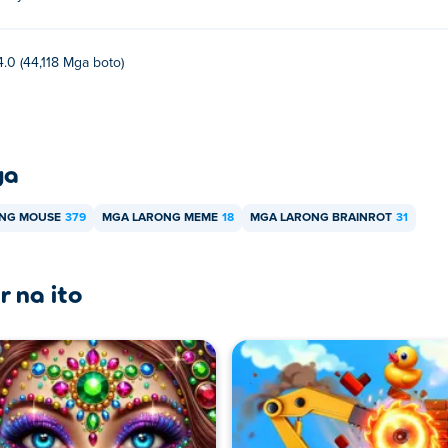
4.0 (44,118 Mga boto)
ya
ANG MOUSE
379
MGA LARONG MEME
18
MGA LARONG BRAINROT
31
r na ito