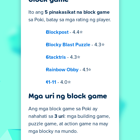
Ito ang
5 pinakasikat na block game
sa Poki, batay sa mga rating ng player.
Blockpost
- 4.4⭐
Blocky Blast Puzzle
- 4.3⭐
Stacktris
- 4.3⭐
Rainbow Obby
- 4.1⭐
11-11
- 4.0⭐
Mga uri ng block game
Ang mga block game sa Poki ay
nahahati sa
3 uri
: mga building game,
puzzle game, at action game na may
mga blocky na mundo.