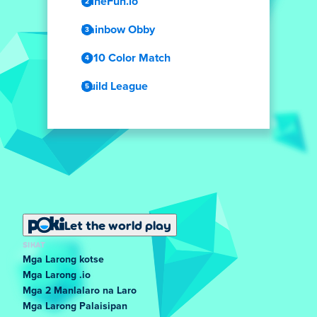
MineFun.io
Rainbow Obby
1010 Color Match
Build League
Let the world play
SIKAT
Mga Larong kotse
Mga Larong .io
Mga 2 Manlalaro na Laro
Mga Larong Palaisipan