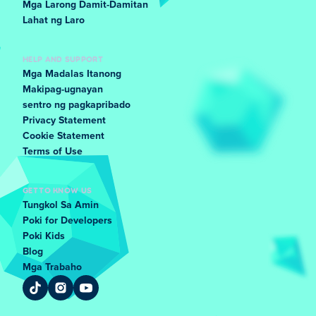
Mga Larong Damit-Damitan
Lahat ng Laro
HELP AND SUPPORT
Mga Madalas Itanong
Makipag-ugnayan
sentro ng pagkapribado
Privacy Statement
Cookie Statement
Terms of Use
GET TO KNOW US
Tungkol Sa Amin
Poki for Developers
Poki Kids
Blog
Mga Trabaho