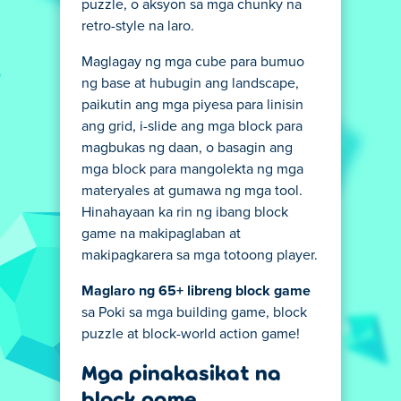
puzzle, o aksyon sa mga chunky na
retro-style na laro.
Maglagay ng mga cube para bumuo
ng base at hubugin ang landscape,
paikutin ang mga piyesa para linisin
ang grid, i-slide ang mga block para
magbukas ng daan, o basagin ang
mga block para mangolekta ng mga
materyales at gumawa ng mga tool.
Hinahayaan ka rin ng ibang block
game na makipaglaban at
makipagkarera sa mga totoong player.
Maglaro ng 65+ libreng block game
sa Poki sa mga building game, block
puzzle at block-world action game!
Mga pinakasikat na
block game