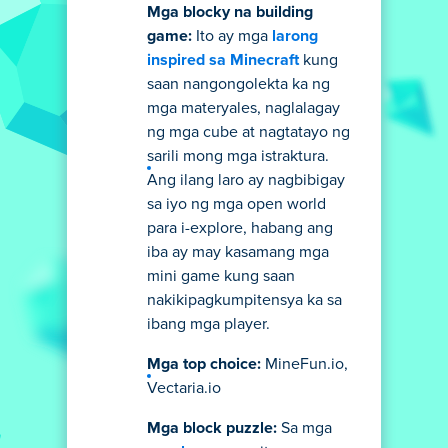
Mga blocky na building
game:
Ito ay mga
larong
inspired sa Minecraft
kung
saan nangongolekta ka ng
mga materyales, naglalagay
ng mga cube at nagtatayo ng
sarili mong mga istraktura.
Ang ilang laro ay nagbibigay
sa iyo ng mga open world
para i-explore, habang ang
iba ay may kasamang mga
mini game kung saan
nakikipagkumpitensya ka sa
ibang mga player.
Mga top choice:
MineFun.io,
Vectaria.io
Mga block puzzle:
Sa mga