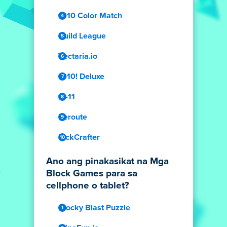
1010 Color Match
Build League
Vectaria.io
1010! Deluxe
11-11
Reroute
PickCrafter
Ano ang pinakasikat na Mga
Block Games para sa
cellphone o tablet?
Blocky Blast Puzzle