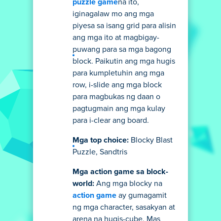
puzzle game
na ito,
iginagalaw mo ang mga
piyesa sa isang grid para alisin
ang mga ito at magbigay-
puwang para sa mga bagong
block. Paikutin ang mga hugis
para kumpletuhin ang mga
row, i-slide ang mga block
para magbukas ng daan o
pagtugmain ang mga kulay
para i-clear ang board.
Mga top choice:
Blocky Blast
Puzzle, Sandtris
Mga action game sa block-
world:
Ang mga blocky na
action game
ay gumagamit
ng mga character, sasakyan at
arena na hugis-cube. Mas