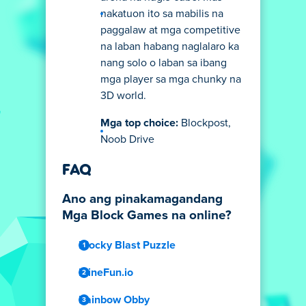
nakatuon ito sa mabilis na
paggalaw at mga competitive
na laban habang naglalaro ka
nang solo o laban sa ibang
mga player sa mga chunky na
3D world.
Mga top choice:
Blockpost,
Noob Drive
FAQ
Ano ang pinakamagandang
Mga Block Games na online?
Blocky Blast Puzzle
MineFun.io
Rainbow Obby