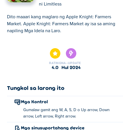
ni
Limitless
Dito maaari kang maglaro ng Apple Knight: Farmers
Market. Apple Knight: Farmers Market ay isa sa aming
napiling Mga Idela na Laro.
Dito maaari kang maglaro ng Apple Knight: Farmers
Market. Apple Knight: Farmers Market ay isa sa aming
napiling Mga Idela na Laro.
RATING
NA-UPDATE
4.0
Hul 2024
Tungkol sa larong ito
Mga Kontrol
Gumalaw gamit ang W, A, S, D o Up arrow, Down
arrow, Left arrow, Right arrow.
Mga sinusuportahang device