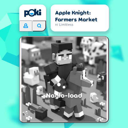
Apple Knight:
Farmers Market
ni Limitless
Naglo-load