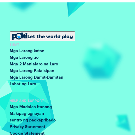
Let the world play
SIKAT
Mga Larong kotse
Mga Larong .io
Mga 2 Manlalaro na Laro
Mga Larong Palaisipan
Mga Larong Damit-Damitan
Lahat ng Laro
HELP AND SUPPORT
Mga Madalas Itanong
Makipag-ugnayan
sentro ng pagkapribado
Privacy Statement
Cookie Statement