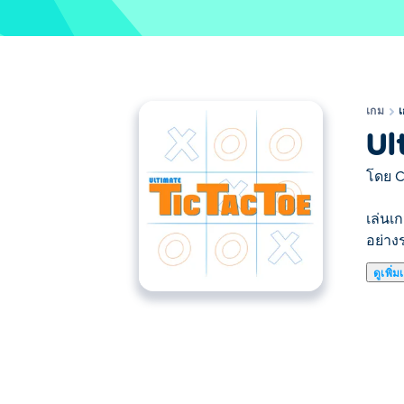
เกม
Ul
โดย
C
เล่นเ
อย่าง
ดูเพิ่ม
ที่นี่คุณสามารถเล่น Ultimate Tic Tac Toe. 