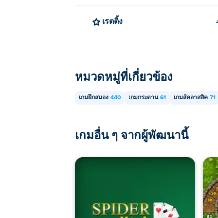
เรตติ้ง
หมวดหมู่ที่เกี่ยวข้อง
เกมฝึกสมอง
440
เกมกระดาน
61
เกมส์คลาสสิค
71
เกมอื่น ๆ จากผู้พัฒนานี้