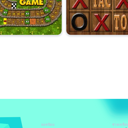
ยอดนิยม
ช่วยเหลือ