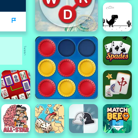
โฆษณา