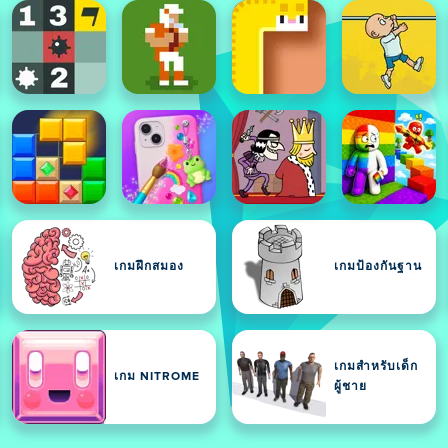
เกมฝึกสมอง
เกมป้องกันฐาน
เกมสำหรับเด็ก
เกม NITROME
ผู้ชาย