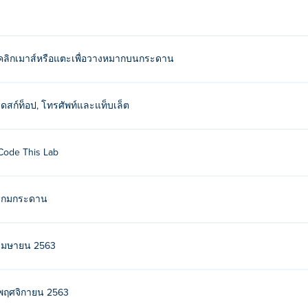
คลิกเมาส์หรือแตะเพื่อวางหมากบนกระดาน
เดสก์ท็อป, โทรศัพท์และแท็บเล็ต
Code This Lab
เกมกระดาน
เมษายน 2563
พฤศจิกายน 2563