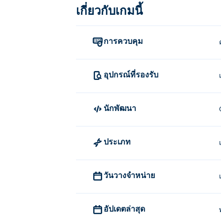
เกี่ยวกับเกมนี้
การควบคุม
อุปกรณ์ที่รองรับ
นักพัฒนา
ประเภท
วันวางจำหน่าย
อัปเดตล่าสุด