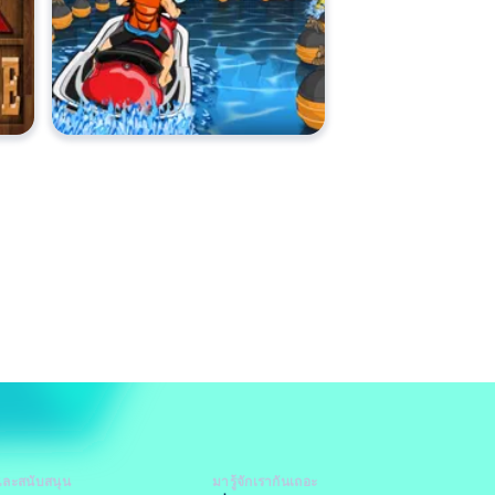
และสนับสนุน
มารู้จักเรากันเถอะ