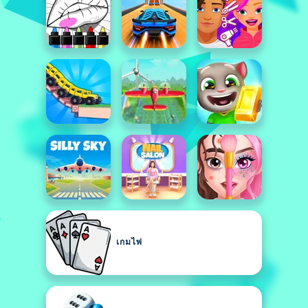
เกมไพ่