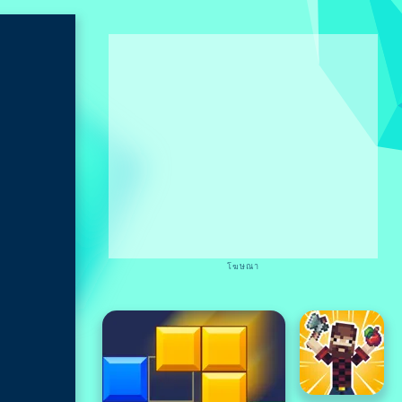
โฆษณา