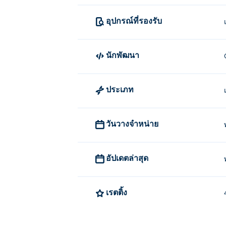
อุปกรณ์ที่รองรับ
นักพัฒนา
ประเภท
วันวางจำหน่าย
อัปเดตล่าสุด
เรตติ้ง