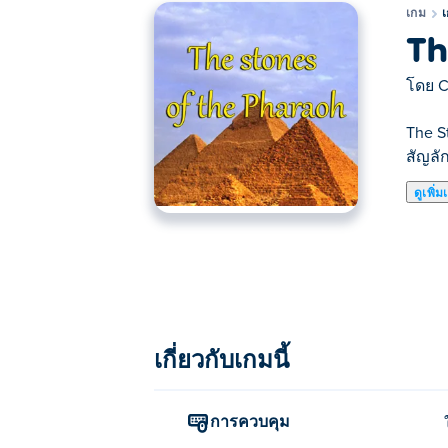
เกม
Th
โดย
C
The S
สัญลั
ดูเพิ่ม
ที่นี่คุณสามารถเล่น The Stones of the Pha
เกี่ยวกับเกมนี้
การควบคุม