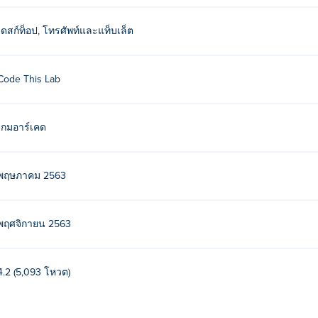
เดสก์ท็อป, โทรศัพท์และแท็บเล็ต
Code This Lab
เกมอาร์เคด
พฤษภาคม 2563
พฤศจิกายน 2563
4.2 (5,093 โหวต)