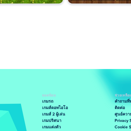
ยอดนิยม
ช่วยเหลือ
เกมรถ
คำถามที่
เกมส์ดอทไอโอ
ติดต่อ
เกมส์ 2 ผู้เล่น
ศูนย์ควา
เกมปริศนา
Privacy 
เกมแต่งตัว
Cookie 