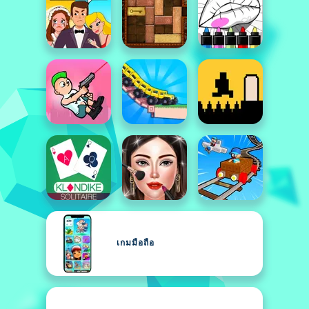
เกมมือถือ