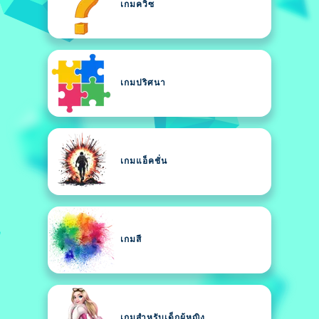
เกมควิซ
เกมปริศนา
เกมแอ็คชั่น
เกมสี
เกมสำหรับเด็กผู้หญิง