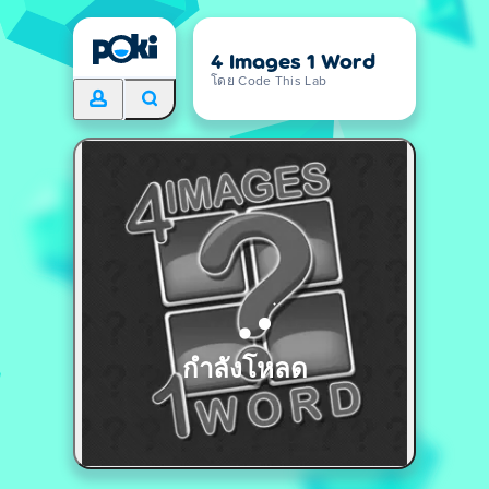
4 Images 1 Word
โดย Code This Lab
กำลังโหลด