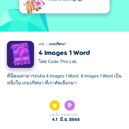
เกม
เกมปริศนา
4 Images 1 Word
โดย
Code This Lab
ที่นี่คุณสามารถเล่น 4 Images 1 Word. 4 Images 1 Word เป็น
หนึ่งใน เกมปริศนา ที่เราคัดเลือกมา
ที่นี่คุณสามารถเล่น 4 Images 1 Word. 4 Images 1 Word เป็น
หนึ่งใน เกมปริศนา ที่เราคัดเลือกมา
เรตติ้ง
อัพเดทแล้ว
4.1
มิ.ย. 2565