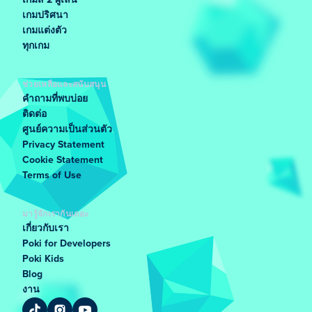
เกมส์ 2 ผู้เล่น
เกมปริศนา
เกมแต่งตัว
ทุกเกม
ช่วยเหลือและสนับสนุน
คำถามที่พบบ่อย
ติดต่อ
ศูนย์ความเป็นส่วนตัว
Privacy Statement
Cookie Statement
Terms of Use
มารู้จักเรากันเถอะ
เกี่ยวกับเรา
Poki for Developers
Poki Kids
Blog
งาน