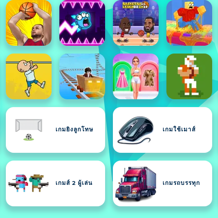
เกมยิงลูกโทษ
เกมใช้เมาส์
เกมส์ 2 ผู้เล่น
เกมรถบรรทุก