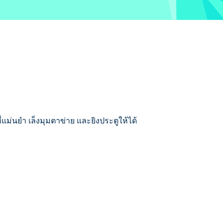
่แม่นยำ เล็งมุมตาข่าย และยิงประตูให้ได้