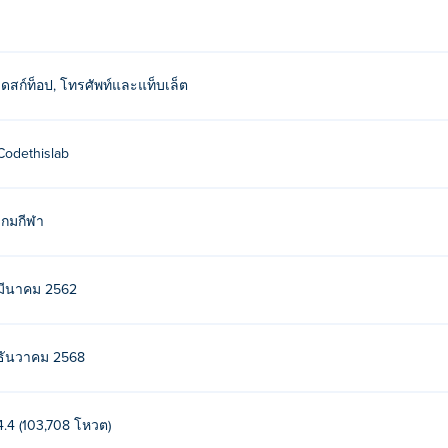
เดสก์ท็อป, โทรศัพท์และแท็บเล็ต
Codethislab
เกมกีฬา
มีนาคม 2562
ธันวาคม 2568
4.4 (103,708 โหวต)