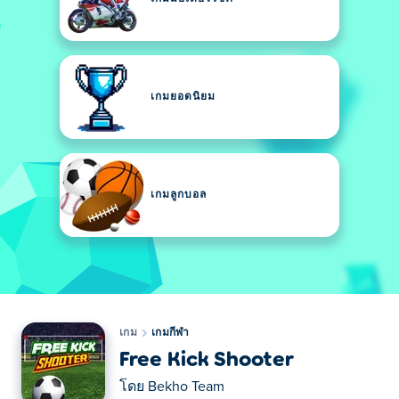
เกมยอดนิยม
เกมลูกบอล
เกม
เกมกีฬา
Free Kick Shooter
โดย
Bekho Team