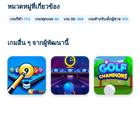
หมวดหมู่ที่เกี่ยวข้อง
เกมกีฬา
172
เกมฟุตบอล
46
เกม 3D
364
เกมสำหรับเด็กผู้ชาย
313
เกมอื่น ๆ จากผู้พัฒนานี้