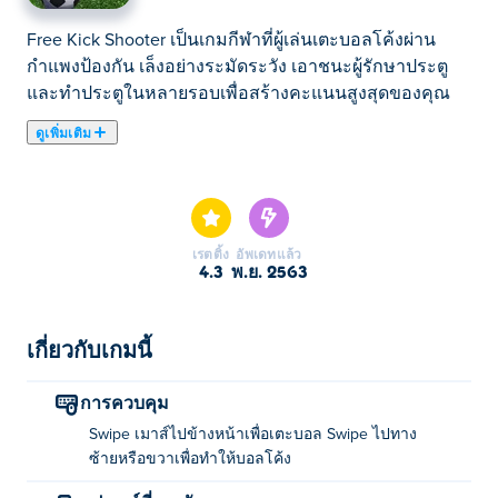
Free Kick Shooter เป็นเกมกีฬาที่ผู้เล่นเตะบอลโค้งผ่าน
กำแพงป้องกัน เล็งอย่างระมัดระวัง เอาชนะผู้รักษาประตู
และทำประตูในหลายรอบเพื่อสร้างคะแนนสูงสุดของคุณ
ดูเพิ่มเติม
ที่นี่คุณสามารถเล่น Free Kick Shooter. Free Kick Shooter
เป็นหนึ่งใน เกมกีฬา ที่เราคัดเลือกมา
เรตติ้ง
อัพเดทแล้ว
4.3
พ.ย. 2563
เกี่ยวกับเกมนี้
การควบคุม
Swipe เมาส์ไปข้างหน้าเพื่อเตะบอล Swipe ไปทาง
ซ้ายหรือขวาเพื่อทำให้บอลโค้ง