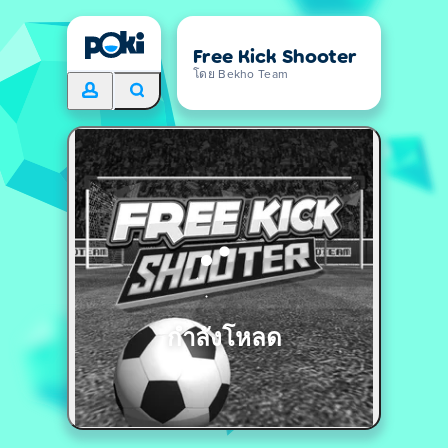
Free Kick Shooter
โดย Bekho Team
กำลังโหลด