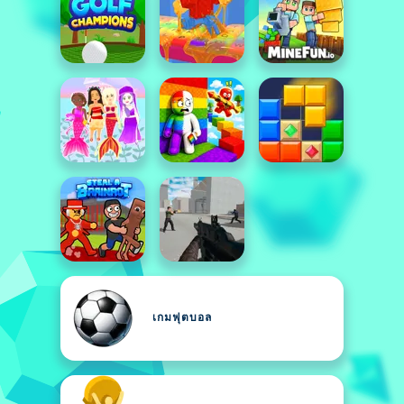
เกมฟุตบอล