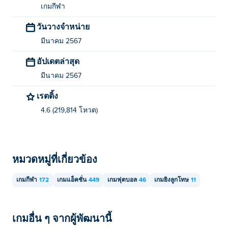
ฉันจะเล่น Blumgi Soccer ฟรีได้อย่างไร?
เกมกีฬา
วันวางจำหน่าย
คุณสามารถเล่น Blumgi Soccer ได้ฟรีที่ 𝙆𝙬𝙮
มีนาคม 2567
ฉันสามารถเล่น Blumgi Soccer บนอุปกรณ์มือถือ
อัปเดตล่าสุด
และเดสก์ท็อปได้หรือไม่?
มีนาคม 2567
Blumgi Soccer สามารถเล่นได้บนคอมพิวเตอร์และอุปกรณ์
เรตติ้ง
มือถือของคุณ เช่น โทรศัพท์และแท็บเล็ต
4.6 (219,814 โหวต)
หมวดหมู่ที่เกี่ยวข้อง
เกมกีฬา
172
เกมแอ็คชั่น
449
เกมฟุตบอล
46
เกมยิงลูกโทษ
11
เกมอื่น ๆ จากผู้พัฒนานี้