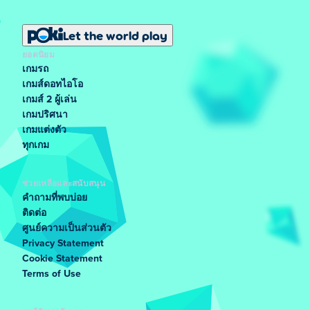
Let the world play
ยอดนิยม
เกมรถ
เกมส์ดอทไอโอ
เกมส์ 2 ผู้เล่น
เกมปริศนา
เกมแต่งตัว
ทุกเกม
ช่วยเหลือและสนับสนุน
คำถามที่พบบ่อย
ติดต่อ
ศูนย์ความเป็นส่วนตัว
Privacy Statement
Cookie Statement
Terms of Use