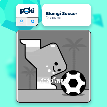
Blumgi Soccer
โดย Blumgi
กำลังโหลด