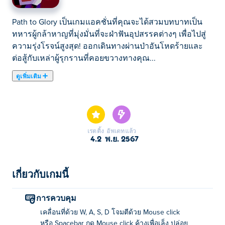
Path to Glory เป็นเกมแอคชั่นที่คุณจะได้สวมบทบาทเป็น
ทหารผู้กล้าหาญที่มุ่งมั่นที่จะฝ่าฟันอุปสรรคต่างๆ เพื่อไปสู่
ความรุ่งโรจน์สูงสุด! ออกเดินทางผ่านป่าอันโหดร้ายและ
ต่อสู้กับเหล่าผู้รุกรานที่คอยขวางทางคุณ...
ดูเพิ่มเติม
Path to Glory เป็นเกมแอคชั่นที่คุณจะได้สวมบทบาทเป็น
ทหารผู้กล้าหาญที่มุ่งมั่นที่จะฝ่าฟันอุปสรรคต่างๆ เพื่อไปสู่
ความรุ่งโรจน์สูงสุด! ออกเดินทางผ่านป่าอันโหดร้ายและ
ต่อสู้กับเหล่าผู้รุกรานที่คอยขวางทางคุณ เมื่อคุณผ่านด่าน
เรตติ้ง
อัพเดทแล้ว
ไปเรื่อยๆ พัฒนาทักษะการต่อสู้ อัพเกรดอาวุธ และวางแผน
4.2
พ.ย. 2567
กลยุทธ์เพื่อเอาชนะศัตรูที่แข็งแกร่งขึ้นเรื่อยๆ การเดินทาง
ของคุณจะสิ้นสุดลงในการต่อสู้ครั้งสุดท้ายซึ่งคุณจะได้
เผชิญหน้ากับราชาองค์นั้นเอง เอาชนะเขาและอ้างสิทธิ์ใน
เกี่ยวกับเกมนี้
บัลลังก์เป็นของคุณได้ เส้นทางนี้เต็มไปด้วยอันตราย แต่คุณ
มีความกล้าหาญและความแข็งแกร่งที่จะบรรลุชะตากรรม
การควบคุม
ของคุณและอ้างสิทธิ์ในความรุ่งโรจน์สูงสุดหรือไม่?
เคลื่อนที่ด้วย W, A, S, D โจมตีด้วย Mouse click
หรือ Spacebar กด Mouse click ค้างเพื่อเล็ง ปล่อย