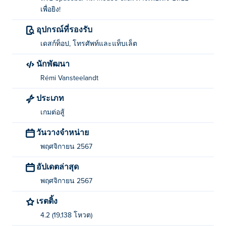
จะเล่น Path to Glory ได้อย่างไร?
เพื่อยิง!
ย้าย: WASD
อุปกรณ์ที่รองรับ
โจมตี: คลิกซ้ายหรือปุ่ม Space bar
เดสก์ท็อป, โทรศัพท์และแท็บเล็ต
นักพัฒนา
คลิกค้างไว้เพื่อเล็ง ปล่อยเพื่อยิง
Rémi Vansteelandt
ใครเป็นผู้สร้าง Path to Glory?
ประเภท
Path to Glory สร้างสรรค์โดย Rémi Vansteelandt เล่นเก
เกมต่อสู้
มอื่นๆ ของพวกเขาได้ที่ Poki (โปกิ)-
SuperBrawl
-
Ninja vs
วันวางจำหน่าย
EVILCORP
และ
Earth's Greatest Defender
-
พฤศจิกายน 2567
ฉันสามารถเล่น Path to Glory ได้ฟรีอย่างไร?
อัปเดตล่าสุด
คุณสามารถเล่น Path to Glory ได้ฟรีบนเว็บไซต์
พฤศจิกายน 2567
ฉันสามารถเล่น Path to Glory บนอุปกรณ์มือถือ
เรตติ้ง
และเดสก์ท็อปได้หรือไม่?
4.2 (19,138 โหวต)