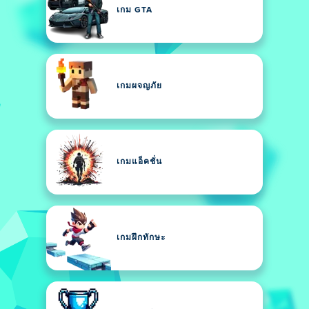
เกม GTA
เกมผจญภัย
เกมแอ็คชั่น
เกมฝึกทักษะ