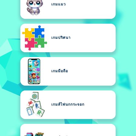
เกมแมว
เกมปริศนา
เกมมือถือ
เกมส์ไพ่นกกระจอก