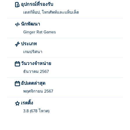
คลิกเพื่อเลือกสินค้า เชื่อมโยงสินค้าที่เหมือนกัน 2 ชิ้นเข้า
อุปกรณ์ที่รองรับ
ด้วยกัน
เดสก์ท็อป, โทรศัพท์และแท็บเล็ต
ใครเป็นผู้สร้าง Find a cat?
นักพัฒนา
Ginger Rat Games
Find a cat เป็นเกมแรกจาก Ginger Rat Games ที่พัฒนาโดย
Ginger Rat Games
ประเภท
ฉันสามารถเล่น Find a cat ได้ฟรีอย่างไร?
เกมปริศนา
วันวางจำหน่าย
คุณสามารถเล่น Find a cat ได้ฟรีที่ Poki.
ธันวาคม 2567
ฉันสามารถเล่น Find a cat บนอุปกรณ์พกพาและเด
อัปเดตล่าสุด
สก์ท็อปได้หรือไม่?
พฤศจิกายน 2567
เกม Find a cat สามารถเล่นได้บนคอมพิวเตอร์และอุปกรณ์
เรตติ้ง
พกพา เช่น โทรศัพท์และแท็บเล็ต
3.8 (678 โหวต)