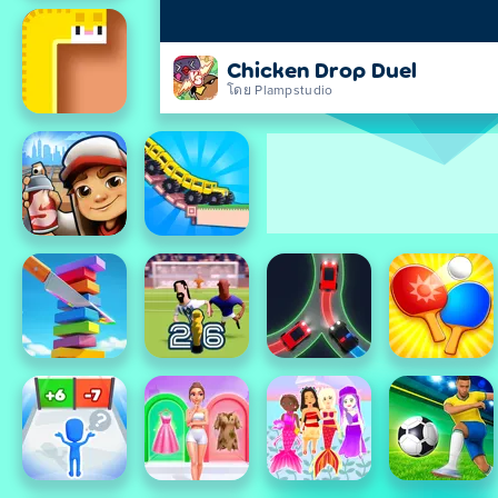
Chicken Drop Duel
โดย Plampstudio