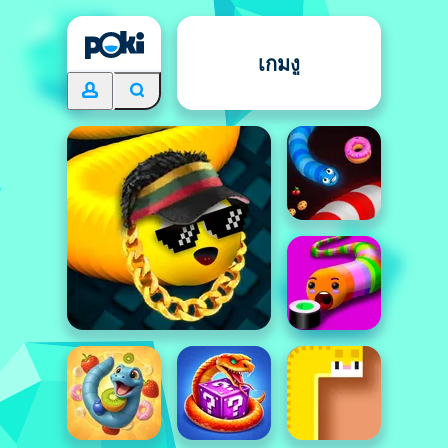
เกมงู