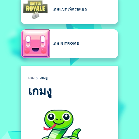
เกมแบทเทิลรอแยล
เกม NITROME
เกม
เกมงู
เกมงู