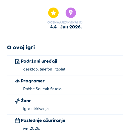
odabranih Igre utrkivanja.
OCENA
АЖУРИРАНО
4.4
јун 2026.
O ovoj igri
Podržani uređaji
desktop, telefon i tablet
Programer
Rabbit Squeak Studio
Žanr
Igre utrkivanja
Poslednje ažuriranje
јун 2026.