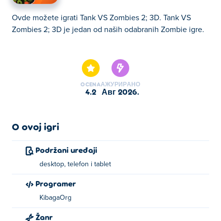
Ovde možete igrati Tank VS Zombies 2; 3D. Tank VS
Zombies 2; 3D je jedan od naših odabranih Zombie igre.
Ovde možete igrati Tank VS Zombies 2; 3D. Tank VS
Zombies 2; 3D je jedan od naših odabranih Zombie igre.
OCENA
АЖУРИРАНО
4.2
авг 2026.
O ovoj igri
Podržani uređaji
desktop, telefon i tablet
Programer
KibagaOrg
Žanr