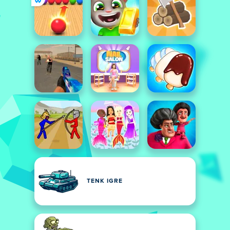
TENK IGRE