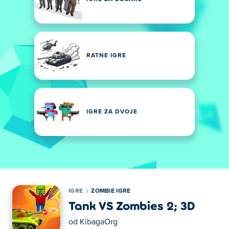
RATNE IGRE
IGRE ZA DVOJE
IGRE
ZOMBIE IGRE
Tank VS Zombies 2; 3D
od
KibagaOrg