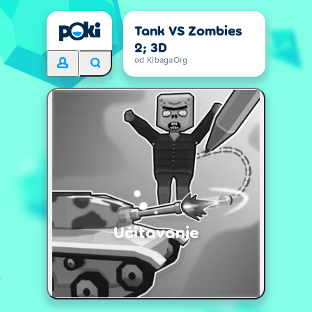
Tank VS Zombies
2; 3D
od KibagaOrg
Učitavanje