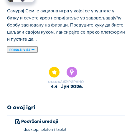
Самурај Сем је акциона игра у којој се упуштате у
битку и сечете кроз непријатеље уз задовољавајућу
борбу засновану на физици. Превуците куку да бисте
циљали својом куком, лансирајте се преко платформи
и пустите да...
PRIKAŽI VIŠE
Самурај Сем је акциона игра у којој се упуштате у
битку и сечете кроз непријатеље уз задовољавајућу
борбу засновану на физици. Превуците куку да бисте
циљали својом куком, лансирајте се преко платформи
OCENA
АЖУРИРАНО
и пустите да замах обави прљави посао док се
4.4
јун 2026.
пробијате кроз сваког противника на свом путу.
Искористите окружење у своју корист и повежите
елегантне покрете за максималан покољ. Напредујте
O ovoj igri
кроз нивое да бисте откључали нова оружја попут
катане, нагинате, секире за бацање и џиновске
Podržani uređaji
секире, свако смртоносније од претходног. Зграбите
desktop, telefon i tablet