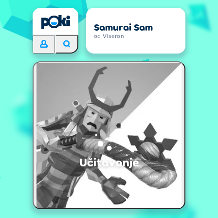
Samurai Sam
od Viseron
Učitavanje