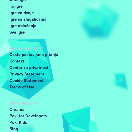
Auto igre
.io igre
Igre za dvoje
Igre sa slagalicama
Igre oblačenja
Sve igre
HELP AND SUPPORT
Često postavljana pitanja
Kontakt
Centar za privatnost
Privacy Statement
Cookie Statement
Terms of Use
GET TO KNOW US
O nama
Poki for Developers
Poki Kids
Blog