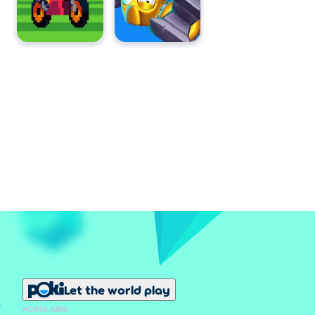
Let the world play
POPULARNI