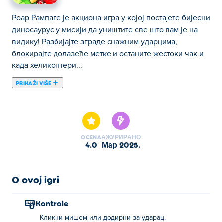
Роар Рампаге је акциона игра у којој постајете бијесни
диносаурус у мисији да уништите све што вам је на
видику! Разбијајте зграде снажним ударцима,
блокирајте долазеће метке и останите жестоки чак и
када хеликоптери...
PRIKAŽI VIŠE
Роар Рампаге је акциона игра у којој постајете бијесни
диносаурус у мисији да уништите све што вам је на
видику! Разбијајте зграде снажним ударцима,
блокирајте долазеће метке и останите жестоки чак и
OCENA
АЖУРИРАНО
када хеликоптери нападају одозго. Направите пустош,
4.0
мар 2025.
ослободите свој бес и оставите град у рушевинама!
Да ли сте спремни да урлате и дивљате?
O ovoj igri
Како играти Роар Рампаге?
Kontrole
Кликните или додирните да бисте погодили.
Кликни мишем или додирни за ударац.