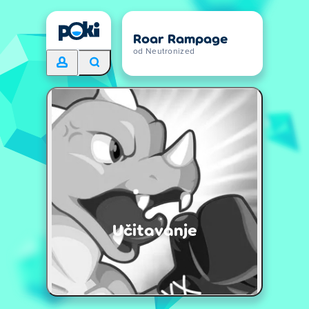
Roar Rampage
od Neutronized
Učitavanje