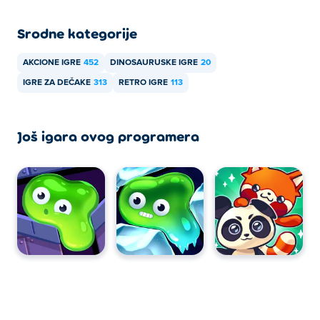
Srodne kategorije
AKCIONE IGRE
452
DINOSAURUSKE IGRE
20
IGRE ZA DEČAKE
313
RETRO IGRE
113
Još igara ovog programera