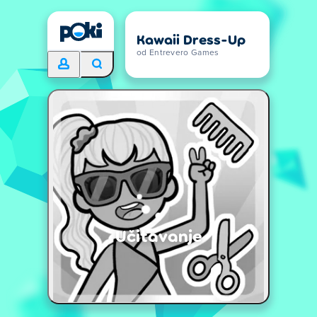
Kawaii Dress-Up
od Entrevero Games
Učitavanje