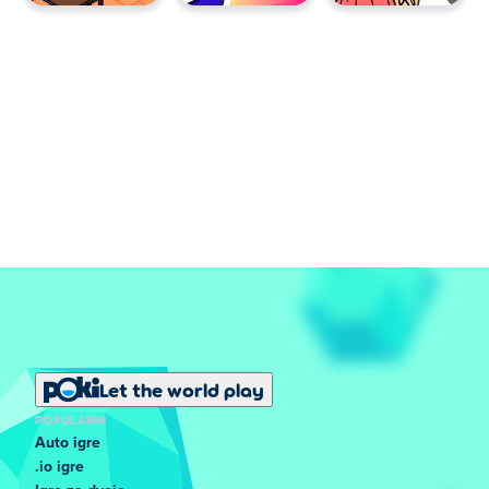
Let the world play
POPULARNI
Auto igre
.io igre