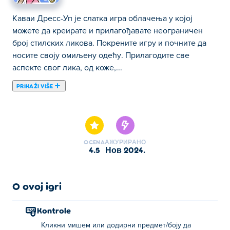
Каваи Дресс-Уп је слатка игра облачења у којој
можете да креирате и прилагођавате неограничен
број стилских ликова. Покрените игру и почните да
носите своју омиљену одећу. Прилагодите све
аспекте свог лика, од коже,...
PRIKAŽI VIŠE
Каваи Дресс-Уп је слатка игра облачења у којој
можете да креирате и прилагођавате неограничен
број стилских ликова. Покрените игру и почните да
носите своју омиљену одећу. Прилагодите све
OCENA
АЖУРИРАНО
аспекте свог лика, од коже, косе, црта лица, одеће и
4.5
нов 2024.
још много тога! Такође имате много боја и дезена које
можете изабрати! Када сте задовољни својом
креацијом, додирните дугме са леве стране да бисте
O ovoj igri
је сачували на свом уређају. Само напред и покажите
нам колико креативни можете бити! Да ли сте
Kontrole
спремни да будете најпознатија модна икона у граду?
Кликни мишем или додирни предмет/боју да