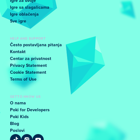
Igre za dvoje
Igre sa slagalicama
Igre oblačenja
Sve igre
HELP AND SUPPORT
Često postavljana pitanja
Kontakt
Centar za privatnost
Privacy Statement
Cookie Statement
Terms of Use
GET TO KNOW US
O nama
Poki for Developers
Poki Kids
Blog
Poslovi