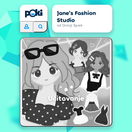
Jane's Fashion
Studio
od Orenji Spark
Učitavanje