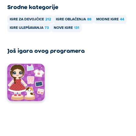
Srodne kategorije
IGRE ZA DEVOJČICE
212
IGRE OBLAČENJA
88
MODNE IGRE
44
IGRE ULEPŠAVANJA
73
NOVE IGRE
131
Još igara ovog programera