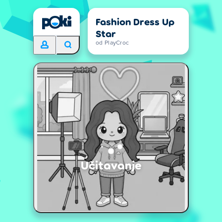
Fashion Dress Up
Star
od PlayCroc
Učitavanje