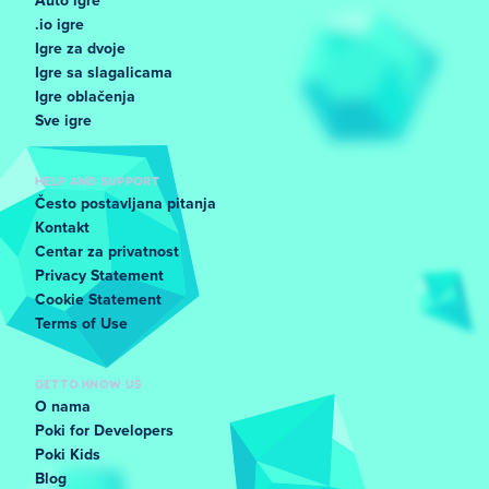
Auto igre
.io igre
Igre za dvoje
Igre sa slagalicama
Igre oblačenja
Sve igre
HELP AND SUPPORT
Često postavljana pitanja
Kontakt
Centar za privatnost
Privacy Statement
Cookie Statement
Terms of Use
GET TO KNOW US
O nama
Poki for Developers
Poki Kids
Blog