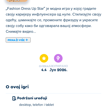
„Fashion Dress Up Star“ је модна игра у којој градите
своју каријеру инфлуенсера од нуле. Стилизујте своју
одећу, шминкајте се, промените фризуру и украсите
своју собу како би одговарала вашој атмосфери.
Снимајте видео...
PRIKAŽI VIŠE
„Fashion Dress Up Star“ је модна игра у којој градите
своју каријеру инфлуенсера од нуле. Стилизујте своју
одећу, шминкајте се, промените фризуру и украсите
своју собу како би одговарала вашој атмосфери.
OCENA
АЖУРИРАНО
Снимајте видео записе да бисте скупили лајкове и
4.4
јун 2026.
зарадили новац, а затим га трошите на све ређе и
ређе предмете како бисте подигли свој изглед на
виши ниво. Што више садржаја креирате, то већи број
O ovoj igri
ваших пратилаца расте. Време је да почнете да
блистате и постанете звезда каква сте одувек требали
Podržani uređaji
бити!
desktop, telefon i tablet