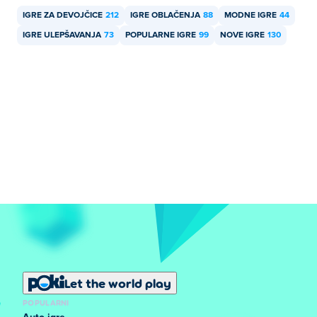
IGRE ZA DEVOJČICE
212
IGRE OBLAČENJA
88
MODNE IGRE
44
IGRE ULEPŠAVANJA
73
POPULARNE IGRE
99
NOVE IGRE
130
Let the world play
POPULARNI