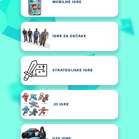
MOBILNE IGRE
IGRE ZA DEČAKE
STRATEGIJSKE IGRE
.IO IGRE
GTA IGRE