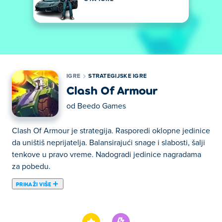
IGRE
STRATEGIJSKE IGRE
Clash Of Armour
od
Beedo Games
Clash Of Armour je strategija. Rasporedi oklopne jedinice
da uništiš neprijatelja. Balansirajući snage i slabosti, šalji
tenkove u pravo vreme. Nadogradi jedinice nagradama
za pobedu.
PRIKAŽI VIŠE
Ovde možete igrati Clash Of Armour. Clash Of Armour je
jedan od naših odabranih Strategijske igre.