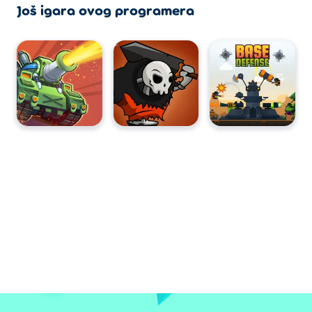
Još igara ovog programera