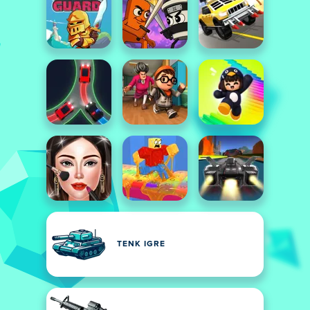
TENK IGRE