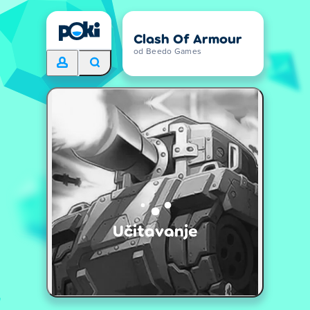
Clash Of Armour
od Beedo Games
Učitavanje