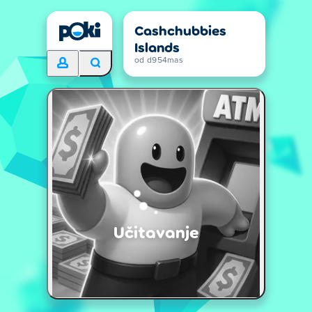
Cashchubbies
Islands
od d954mas
Učitavanje