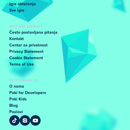
Igre oblačenja
Sve igre
HELP AND SUPPORT
Često postavljana pitanja
Kontakt
Centar za privatnost
Privacy Statement
Cookie Statement
Terms of Use
GET TO KNOW US
O nama
Poki for Developers
Poki Kids
Blog
Poslovi