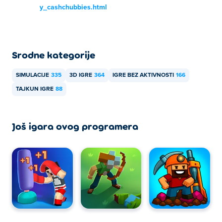
y_cashchubbies.html
Srodne kategorije
SIMULACIJE
335
3D IGRE
364
IGRE BEZ AKTIVNOSTI
166
TAJKUN IGRE
88
Još igara ovog programera