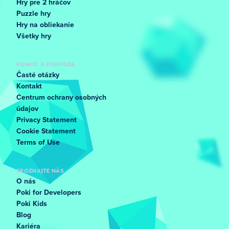
Hry pre 2 hráčov
Puzzle hry
Hry na obliekanie
Všetky hry
POMOC A PODPORA
Časté otázky
Kontakt
Centrum ochrany osobných
údajov
Privacy Statement
Cookie Statement
Terms of Use
SPOZNAJTE NÁS
O nás
Poki for Developers
Poki Kids
Blog
Kariéra