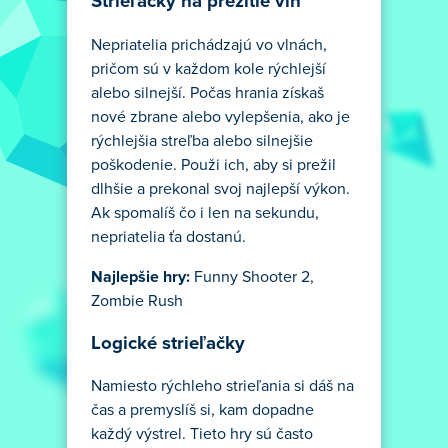
Strieľačky na prežitie vĺn
Nepriatelia prichádzajú vo vlnách,
pričom sú v každom kole rýchlejší
alebo silnejší. Počas hrania získaš
nové zbrane alebo vylepšenia, ako je
rýchlejšia streľba alebo silnejšie
poškodenie. Použi ich, aby si prežil
dlhšie a prekonal svoj najlepší výkon.
Ak spomalíš čo i len na sekundu,
nepriatelia ťa dostanú.
Najlepšie hry:
Funny Shooter 2,
Zombie Rush
Logické strieľačky
Namiesto rýchleho strieľania si dáš na
čas a premyslíš si, kam dopadne
každý výstrel. Tieto hry sú často