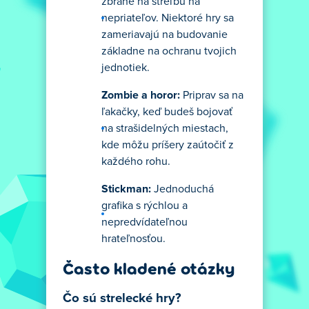
zbrane na streľbu na
nepriateľov. Niektoré hry sa
zameriavajú na budovanie
základne na ochranu tvojich
jednotiek.
Zombie a horor:
Priprav sa na
ľakačky, keď budeš bojovať
na strašidelných miestach,
kde môžu príšery zaútočiť z
každého rohu.
Stickman:
Jednoduchá
grafika s rýchlou a
nepredvídateľnou
hrateľnosťou.
Často kladené otázky
Čo sú strelecké hry?