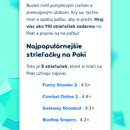
Budeš čeliť pohyblivým cieľom a
prekvapivým útokom. Kry sa, rýchlo
mier a opätuj paľbu, aby si prežil.
Hraj
viac ako 110 strieľačiek zadarmo
na
Poki a priprav sa na paľbu!
Najpopulárnejšie
strieľačky na Poki
Toto je
5 strieľačiek
, ktoré si hráči na
Poki užívajú najviac.
Funny Shooter 2
- 4.5⭐
Combat Online 2
- 4.4⭐
Getaway Shootout
- 4.3⭐
Rooftop Snipers
- 4.2⭐