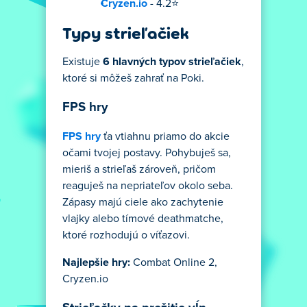
Cryzen.io
- 4.2⭐
Typy strieľačiek
Existuje
6 hlavných typov strieľačiek
,
ktoré si môžeš zahrať na Poki.
FPS hry
FPS hry
ťa vtiahnu priamo do akcie
očami tvojej postavy. Pohybuješ sa,
mieriš a strieľaš zároveň, pričom
reaguješ na nepriateľov okolo seba.
Zápasy majú ciele ako zachytenie
vlajky alebo tímové deathmatche,
ktoré rozhodujú o víťazovi.
Najlepšie hry:
Combat Online 2,
Cryzen.io