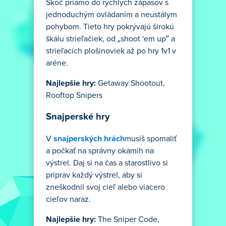
Skoč priamo do rýchlych zápasov s
jednoduchým ovládaním a neustálym
pohybom. Tieto hry pokrývajú širokú
škálu strieľačiek, od „shoot 'em up“ a
strieľacích plošinoviek až po hry 1v1 v
aréne.
Najlepšie hry:
Getaway Shootout,
Rooftop Snipers
Snajperské hry
V
snajperských hrách
musíš spomaliť
a počkať na správny okamih na
výstrel. Daj si na čas a starostlivo si
priprav každý výstrel, aby si
zneškodnil svoj cieľ alebo viacero
cieľov naraz.
Najlepšie hry:
The Sniper Code,