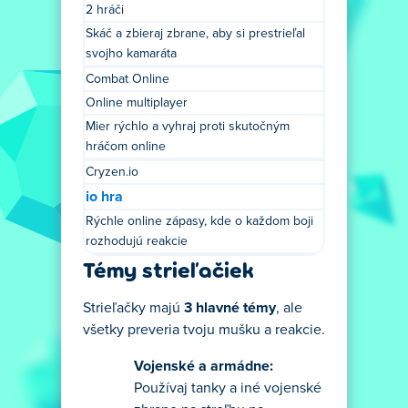
2 hráči
Skáč a zbieraj zbrane, aby si prestrieľal
svojho kamaráta
Combat Online
Online multiplayer
Mier rýchlo a vyhraj proti skutočným
hráčom online
Cryzen.io
io hra
Rýchle online zápasy, kde o každom boji
rozhodujú reakcie
Témy strieľačiek
Strieľačky majú
3 hlavné témy
, ale
všetky preveria tvoju mušku a reakcie.
Vojenské a armádne:
Používaj tanky a iné vojenské