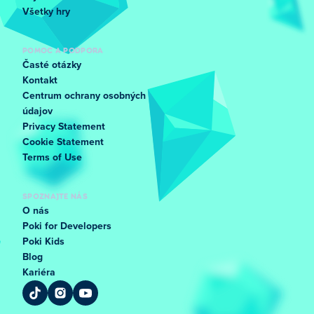
Všetky hry
POMOC A PODPORA
Časté otázky
Kontakt
Centrum ochrany osobných
údajov
Privacy Statement
Cookie Statement
Terms of Use
SPOZNAJTE NÁS
O nás
Poki for Developers
Poki Kids
Blog
Kariéra