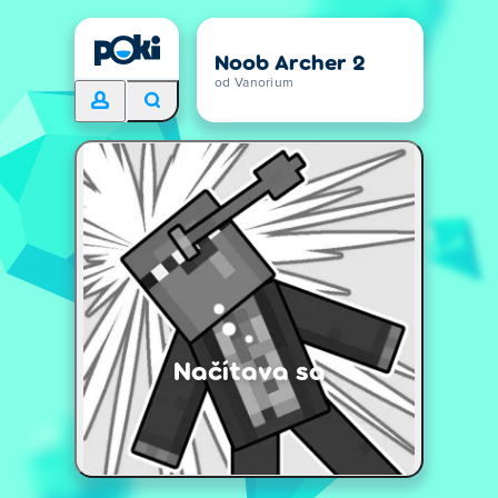
Noob Archer 2
od Vanorium
Načítava sa