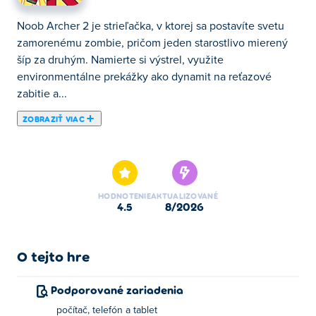
Noob Archer 2 je strieľačka, v ktorej sa postavíte svetu
zamorenému zombie, pričom jeden starostlivo mierený
šíp za druhým. Namierte si výstrel, využite
environmentálne prekážky ako dynamit na reťazové
zabitie a...
ZOBRAZIŤ VIAC
Noob Archer 2 je strieľačka, v ktorej sa postavíte svetu
zamorenému zombie, pričom jeden starostlivo mierený
šíp za druhým. Namierte si výstrel, využite
environmentálne prekážky ako dynamit na reťazové
HODNOTENIE
AKTUALIZOVANÉ
zabitie a vymyslite najchytrejší spôsob, ako zlikvidovať
4.5
8/2026
všetkých zombie na obrazovke. Keďže v niektorých
úrovniach je menej šípov ako nepriateľov, každý výstrel
sa musí počítať – takže si to rozmyslite predtým, ako
O tejto hre
vystrelíte. Dokážete sa cez nich všetkých prebojovať
šípmi?
Podporované zariadenia
počítač, telefón a tablet