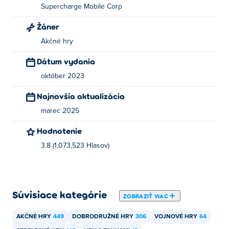
Supercharge Mobile Corp
Hills of Steel vytvorila spoločnosť Superplus Games. Toto
je ich prvá hra Poki!
Žáner
Akčné hry
Ako môžem hrať Hills of Steel zadarmo?
Dátum vydania
Hills of Steel môžete hrať zadarmo na Poki.
október 2023
Môžem hrať Hills of Steel na mobilných
Najnovšia aktualizácia
zariadeniach a stolných počítačoch?
marec 2025
Hills of Steel je možné hrať na počítači a mobilných
Hodnotenie
zariadeniach, ako sú telefóny a tablety.
3.8 (1,073,523 Hlasov)
Súvisiace kategórie
ZOBRAZIŤ VIAC
AKČNÉ HRY
449
DOBRODRUŽNÉ HRY
306
VOJNOVÉ HRY
64