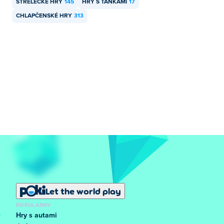
STRELECKÉ HRY
145
HRY S TANKAMI
17
CHLAPČENSKÉ HRY
313
Let the world play
POPULÁRNY
Hry s autami