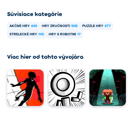
Disco Droids je možné hrať na počítači a mobilných
Súvisiace kategórie
zariadeniach, ako sú telefóny a tablety.
AKČNÉ HRY
449
HRY ZRUČNOSTI
508
PUZZLE HRY
477
STRELECKÉ HRY
145
HRY S ROBOTMI
17
Viac hier od tohto vývojára