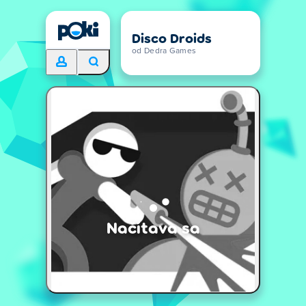
Disco Droids
od Dedra Games
Načítava sa