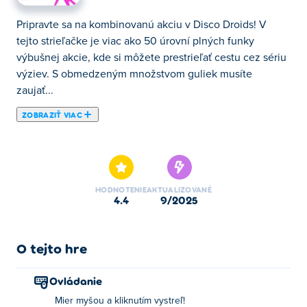
Pripravte sa na kombinovanú akciu v Disco Droids! V
tejto strieľačke je viac ako 50 úrovní plných funky
výbušnej akcie, kde si môžete prestrieľať cestu cez sériu
výziev. S obmedzeným množstvom guliek musíte
zaujať...
ZOBRAZIŤ VIAC
Pripravte sa na kombinovanú akciu v Disco Droids! V
tejto strieľačke je viac ako 50 úrovní plných funky
výbušnej akcie, kde si môžete prestrieľať cestu cez sériu
výziev. S obmedzeným množstvom guliek musíte zaujať
HODNOTENIE
AKTUALIZOVANÉ
strategický prístup, pretože môžete odrážať guľky od
4.4
9/2025
stien, aby ste sa dostali k droidom, ktorí si myslia, že sa
pred vami skryli. A čo viac, svoje prostredie môžete
využiť aj vo svoj prospech, pretože robotov môžete
O tejto hre
rozbiť tak, že do nich spustíte environmentálne objekty
(alebo necháte iných robotov vybuchnúť v blízkosti)! Pre
Ovládanie
úplných nadšencov existuje veľa zbraní, s ktorými môžu
Mier myšou a kliknutím vystreľ!