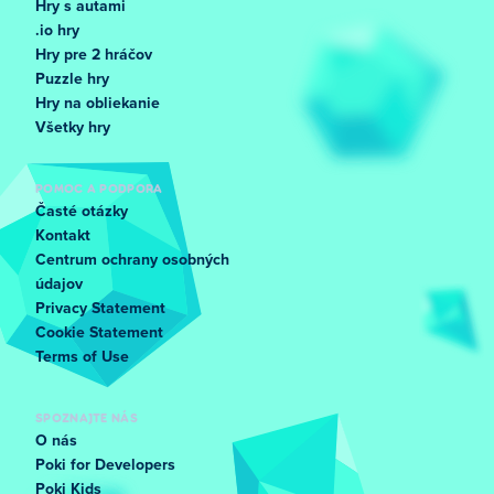
Hry s autami
.io hry
Hry pre 2 hráčov
Puzzle hry
Hry na obliekanie
Všetky hry
POMOC A PODPORA
Časté otázky
Kontakt
Centrum ochrany osobných
údajov
Privacy Statement
Cookie Statement
Terms of Use
SPOZNAJTE NÁS
O nás
Poki for Developers
Poki Kids