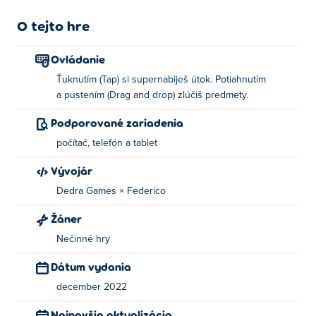
O tejto hre
Ovládanie
Ťuknutím (Tap) si supernabiješ útok. Potiahnutím
a pustením (Drag and drop) zlúčiš predmety.
Podporované zariadenia
počítač, telefón a tablet
Vývojár
Dedra Games × Federico
Žáner
Nečinné hry
Dátum vydania
december 2022
Najnovšia aktualizácia