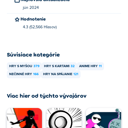
jún 2024
Hodnotenie
4.3 (52,566 Hlasov)
Súvisiace kategórie
HRY S MYŠOU
379
HRY S KARTAMI
32
ANIME HRY
11
NEČINNÉ HRY
166
HRY NA SPÁJANIE
121
Viac hier od týchto vývojárov