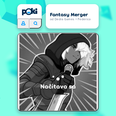
Fantasy Merger
od Dedra Games × Federico
Načítava sa