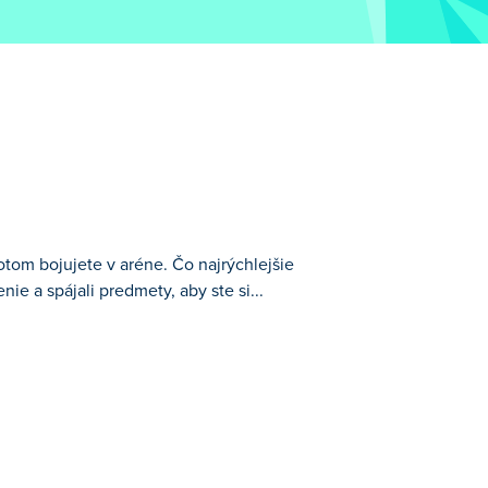
potom bojujete v aréne. Čo najrýchlejšie
nie a spájali predmety, aby ste si...
e ťukajte na strašiaka, aby ste zarobili
vyzbrojíte, vydajte sa do arény a otestujte
 ringu?