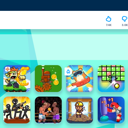
7.4K
3.0K