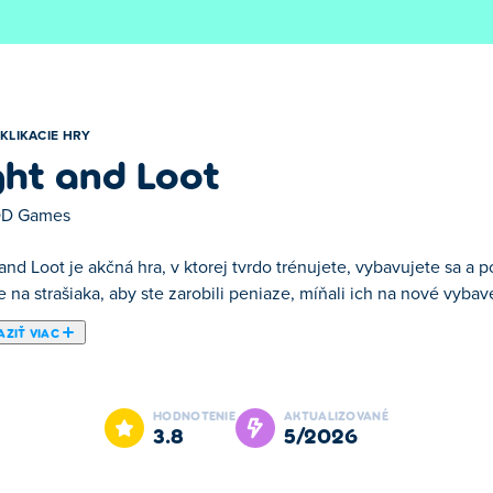
KLIKACIE HRY
ght and Loot
D Games
and Loot je akčná hra, v ktorej tvrdo trénujete, vybavujete sa a 
e na strašiaka, aby ste zarobili peniaze, míňali ich na nové vybave
ZIŤ VIAC
 trénujete, vybavujete sa a potom bojujete v aréne. Čo najrýchlejši
jali predmety, aby ste si vytvorili stále silnejšiu výbavu. Keď sa 
HODNOTENIE
AKTUALIZOVANÉ
ším nepriateľom. Aký silný dokážete byť predtým, ako vstúpite do
3.8
5/2026