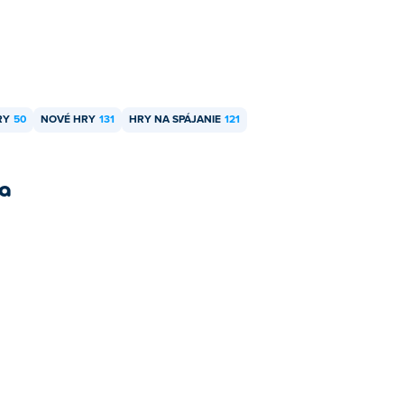
RY
50
NOVÉ HRY
131
HRY NA SPÁJANIE
121
ra