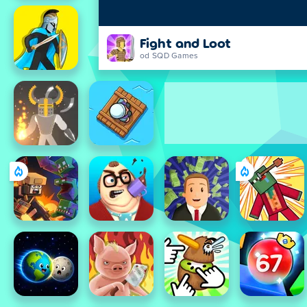
Fight and Loot
od SQD Games