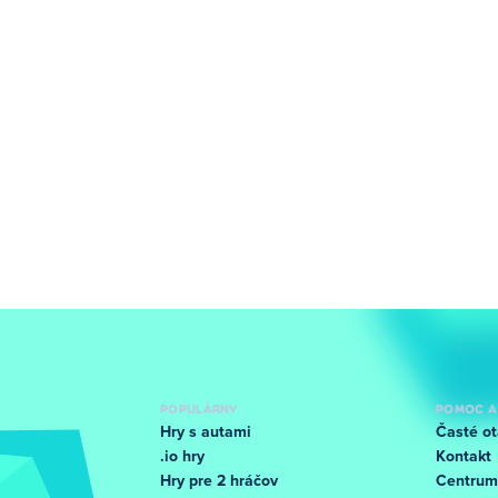
POPULÁRNY
POMOC A
Hry s autami
Časté ot
.io hry
Kontakt
Hry pre 2 hráčov
Centrum