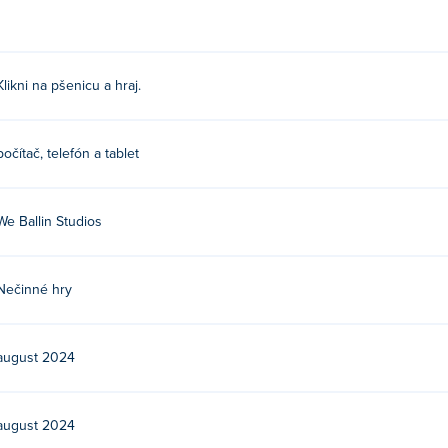
Klikni na pšenicu a hraj.
s. Toto je ich prvá hra na Poki!
počítač, telefón a tablet
adarmo?
a Poki.
We Ballin Studios
lných zariadeniach a stolných počítačoch?
Nečinné hry
mobilných zariadeniach, ako sú telefóny a tablety.
august 2024
august 2024