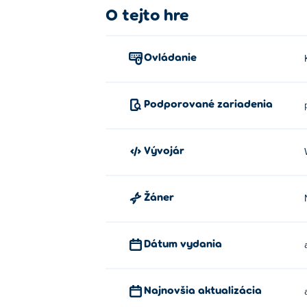
Ako hrať Wheat Clicker?
O tejto hre
Ak chcete hrať, kliknite na pšenicu.
Ovládanie
Kto vytvoril Wheat Clicker?
Wheat Clicker je vytvorený We Ballin Studio
Podporované zariadenia
Ako môžem hrať Wheat Clicker z
Wheat Clicker si môžete zahrať zadarmo n
Vývojár
Môžem hrať Wheat Clicker na mobi
Žáner
Wheat Clicker je možné hrať na počítači a 
Dátum vydania
Najnovšia aktualizácia