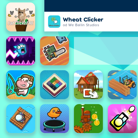
Wheat Clicker
od We Ballin Studios