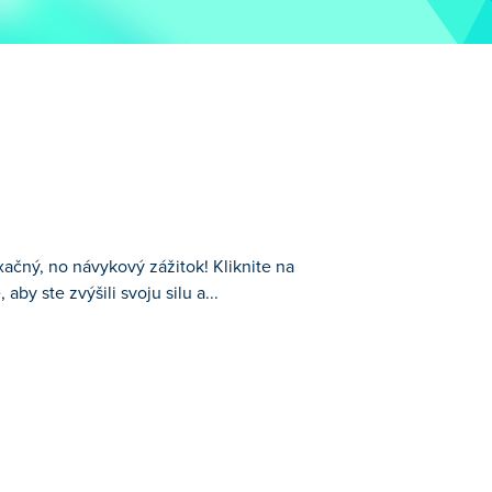
xačný, no návykový zážitok! Kliknite na
aby ste zvýšili svoju silu a...
a zlatú pšenicu, aby ste zozbierali zrná,
 farmy, ale s uspokojivým zvratom. Zvýšte
šenia a vystúpte do nových výšin a