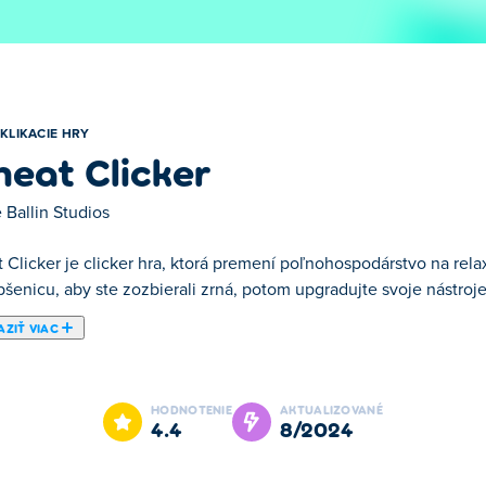
KLIKACIE HRY
eat Clicker
 Ballin Studios
 Clicker je clicker hra, ktorá premení poľnohospodárstvo na rela
pšenicu, aby ste zozbierali zrná, potom upgradujte svoje nástroje, 
ZIŤ VIAC
í poľnohospodárstvo na relaxačný, no návykový zážitok! Kliknite n
ýšili svoju silu a efektivitu pri zbere. Je to ako riadenie rušnej
HODNOTENIE
AKTUALIZOVANÉ
nu, aby ste získali ešte väčšie odmeny. Odomknite výkonné vylep
4.4
8/2024
te vytvoriť dokonalé pšeničné impérium?