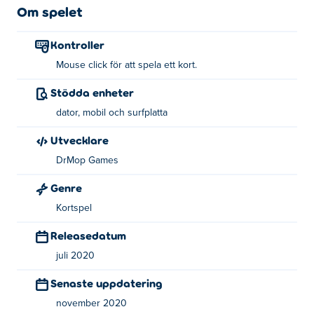
Om spelet
Kontroller
Mouse click för att spela ett kort.
Stödda enheter
dator, mobil och surfplatta
Utvecklare
DrMop Games
Genre
Kortspel
Releasedatum
juli 2020
Senaste uppdatering
november 2020