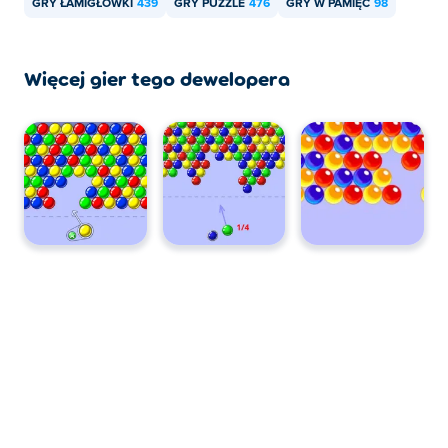
GRY ŁAMIGŁÓWKI
439
GRY PUZZLE
476
GRY W PAMIĘĆ
98
Więcej gier tego dewelopera