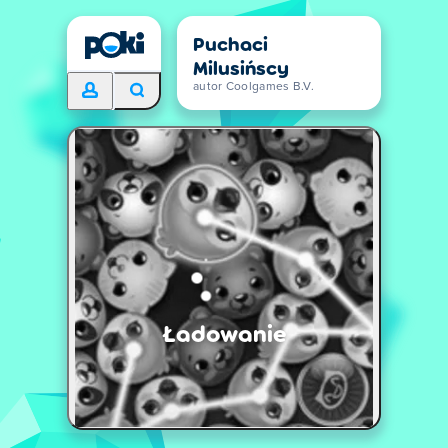
Puchaci
Milusińscy
autor Coolgames B.V.
Ładowanie