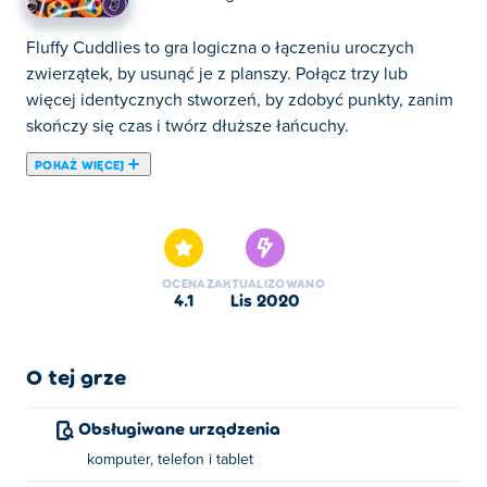
Fluffy Cuddlies to gra logiczna o łączeniu uroczych
zwierzątek, by usunąć je z planszy. Połącz trzy lub
więcej identycznych stworzeń, by zdobyć punkty, zanim
skończy się czas i twórz dłuższe łańcuchy.
POKAŻ WIĘCEJ
Ocal Puchatych Milusińskich! Małe kurczaczki, misie
panda i żaby utknęły w urządzeniu. Możesz rysować
linie, aby łączyć i chronić 3 lub więcej identycznych
zwierząt. Potrząśnij całym zestawem, aby go wymieszać i
OCENA
ZAKTUALIZOWANO
znaleźć nowe połączenia!
4.1
lis 2020
O tej grze
Obsługiwane urządzenia
komputer, telefon i tablet