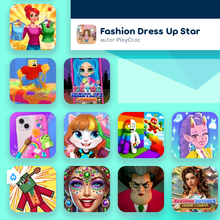
Fashion Dress Up Star
autor PlayCroc