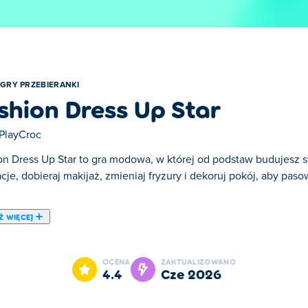
GRY PRZEBIERANKI
shion Dress Up Star
PlayCroc
on Dress Up Star to gra modowa, w której od podstaw budujesz swo
acje, dobieraj makijaż, zmieniaj fryzury i dekoruj pokój, aby pas
Ż WIĘCEJ
rej od podstaw budujesz swoją karierę influencerki. Stylizuj styl
tylu. Nagrywaj filmy, aby zdobywać lajki i zarabiać pieniądze, a
OCENA
ZAKTUALIZOWANO
Im więcej treści tworzysz, tym większa staje się liczba Twoich o
4.4
cze 2026
ć!