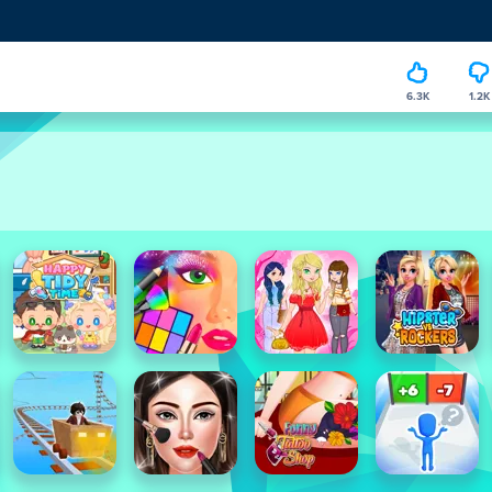
6.3K
1.2K