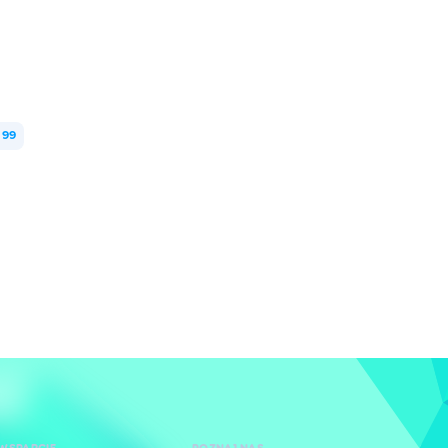
99
WSPARCIE
POZNAJ NAS