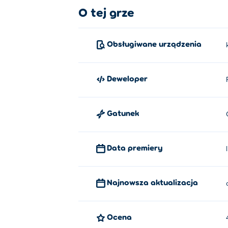
Jak grać w Fashion Dress Up Star?
O tej grze
Kliknij lub dotknij, aby zagrać!.
Obsługiwane urządzenia
Kto stworzył Fashion Dress Up Sta
Fashion Dress Up Star to gra stworzona prz
Deweloper
Jak mogę zagrać w Fashion Dress 
Możesz zagrać w Fashion Dress Up Star za
Gatunek
Czy mogę grać w Fashion Dress Up
Data premiery
W Fashion Dress Up Star można grać na kom
Najnowsza aktualizacja
Ocena