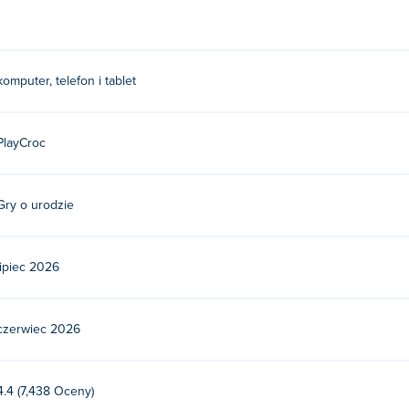
r?
komputer, telefon i tablet
ez PlayCroc. To ich pierwsza gra na platformie Poki!
PlayCroc
Up Star za darmo?
 darmo na stronie Poki.
Gry o urodzie
 Star na urządzeniach mobilnych i komputerach sta
lipiec 2026
puterze i urządzeniach mobilnych, jak telefony i tablety.
czerwiec 2026
4.4 (7,438 Oceny)