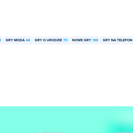
8
GRY MODA
44
GRY O URODZIE
73
NOWE GRY
130
GRY NA TELEFON
POPULARNY
POMOC I 